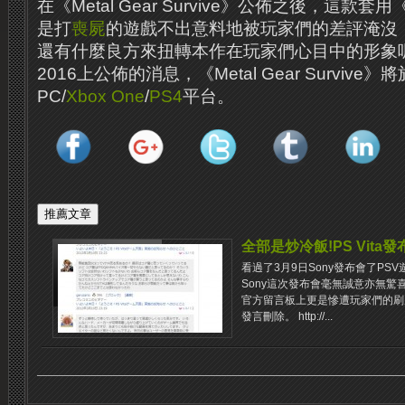
在《Metal Gear Survive》公佈之後，這款套用《
是打
喪屍
的遊戲不出意料地被玩家們的差評淹沒，
還有什麼良方來扭轉本作在玩家們心目中的形象呢
2016上公佈的消息，《Metal Gear Survive
PC/
Xbox One
/
PS4
平台。
全部是炒冷飯!PS Vit
看過了3月9日Sony發布會了P
Sony這次發布會毫無誠意亦無驚
官方留言板上更是慘遭玩家們的刷
發言刪除。 http://...