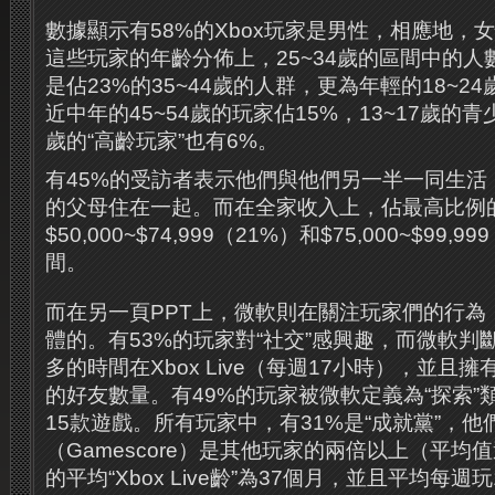
數據顯示有58%的Xbox玩家是男性，相應地，
這些玩家的年齡分佈上，25~34歲的區間中的人
是佔23%的35~44歲的人群，更為年輕的18~24
近中年的45~54歲的玩家佔15%，13~17歲的青少
歲的“高齡玩家”也有6%。
有45%的受訪者表示他們與他們另一半一同生活
的父母住在一起。而在全家收入上，佔最高比例
$50,000~$74,999（21%）和$75,000~$99,
間。
而在另一頁PPT上，微軟則在關注玩家們的行為
體的。有53%的玩家對“社交”感興趣，而微軟判
多的時間在Xbox Live（每週17小時），並且
的好友數量。有49%的玩家被微軟定義為“探索”
15款遊戲。所有玩家中，有31%是“成就黨”，他
（Gamescore）是其他玩家的兩倍以上（平均值
的平均“Xbox Live齡”為37個月，並且平均每