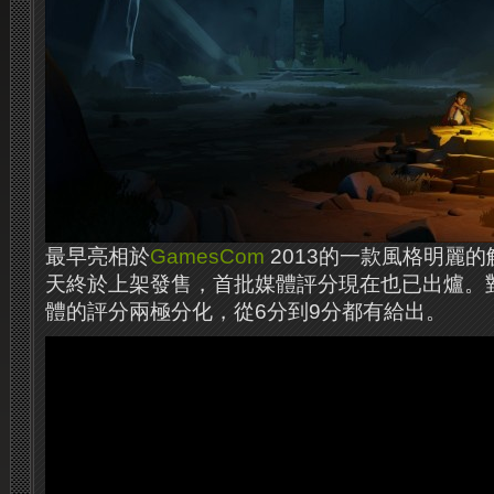
最早亮相於
GamesCom
2013的一款風格明麗的
天終於上架發售，首批媒體評分現在也已出爐。
體的評分兩極分化，從6分到9分都有給出。