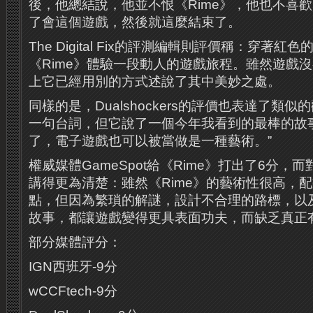
後，他總結說，他並不恨《Rime》，他也不喜歡
了會這個遊戲，然後就這麼結束了。
The Digital Fix的評測編輯則評價稱：穿著
《Rime》體驗一段動人的遊戲旅程。雖然遊戲
上它已經用別的方式述說了其中美妙之處。
同樣的是，Dualshockers的評價也表達了類似
一句台詞，但它說了一個今年我看到的最棒的故
了，電子遊戲也可以被當做是一種藝術。”
權威媒體GameSpot給《Rime》打出了6分，
講得更為清楚：雖然《Rime》的藝術性很高，
點，但因為繁瑣的解謎，設計不合理的路標，以
故事，都讓遊戲變得更具表面功夫，而缺乏真正
部分媒體評分：
IGN西班牙-9分
wCCFtech-9分