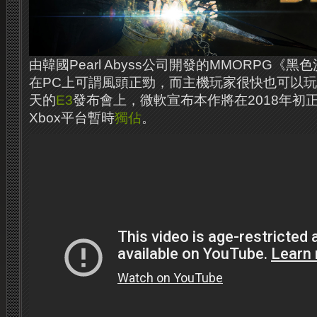
由韓國Pearl Abyss公司開發的MMORPG《黑色沙漠 (
在PC上可謂風頭正勁，而主機玩家很快也可以
天的
E3
發布會上，微軟宣布本作將在2018年初
Xbox平台暫時
獨佔
。