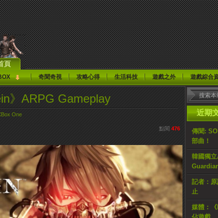
首頁
BOX
奇聞奇視
攻略心得
生活科技
遊戲之外
遊戲綜合
ein》ARPG Gameplay
近期
XBox One
點閱
476
傳聞: S
部曲！
韓國獨立AR
Guardi
記者：原計
止
媒體：《H
佔遊戲