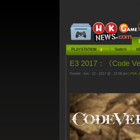
PLAYSTATION
Switch
X
E3 2017：《Code V
Posted : Jun - 12 - 2017 @ : 10:06 pm |
PS4
,