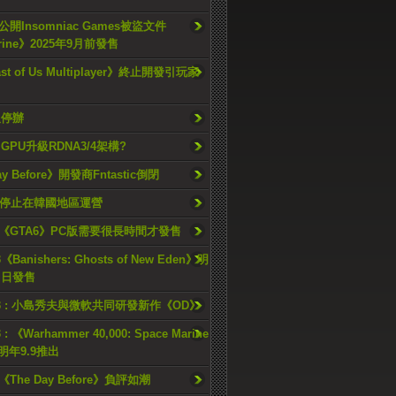
開Insomniac Games被盜文件
rine》2025年9月前發售
ast of Us Multiplayer》終止開發引玩家
久停辦
o GPU升級RDNA3/4架構?
ay Before》開發商Fntastic倒閉
h將停止在韓國地區運營
《GTA6》PC版需要很長時間才發售
《Banishers: Ghosts of New Eden》明
4 日發售
23 : 小島秀夫與微軟共同研發新作《OD》
 : 《Warhammer 40,000: Space Marine
檔明年9.9推出
《The Day Before》負評如潮