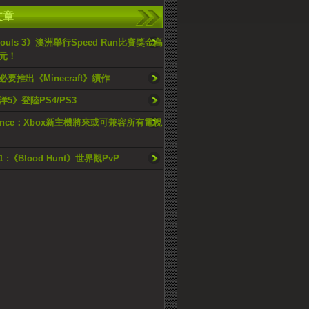
文章
 Souls 3》澳洲舉行Speed Run比賽獎金高
元！
要推出《Minecraft》續作
5》登陸PS4/PS3
Spence：Xbox新主機將來或可兼容所有電視
21 :《Blood Hunt》世界觀PvP