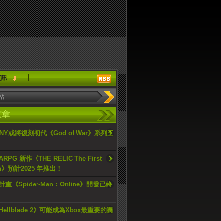
資訊
文章
ONY或將復刻初代《God of War》系列三
PG 新作《THE RELIC The First
an》預計2025 年推出！
畫《Spider-Man：Online》開發已終
ellblade 2》可能成為Xbox最重要的獨