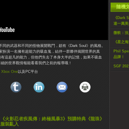
隨機
《Dark
達一萬美
微軟：沒必
《星之海洋
的武器和不同的怪物展開戰鬥，頗有《Dark Soul》的風格。
Phil 
家扮演一名擁有超能力的吸血鬼，結伴一群夥伴揭開世界的真
品牌！
血鬼擁有這超凡的能力，但他們失去了本身大半的記憶，如果不吸血
物。詳細的世界觀情報能看看我們之前的報導哦！
SGF 20
、
Xbox One
以及PC平台
《火影忍者疾風傳：終極風暴3》預購特典《龍珠》
服裝亂入