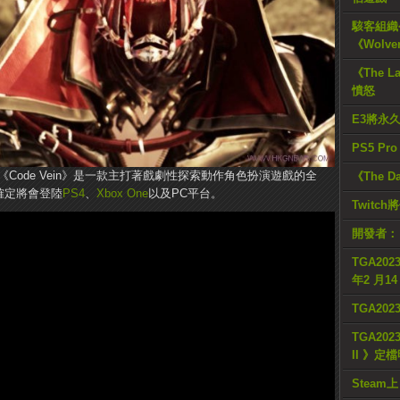
駭客組織公
《Wolve
《The L
憤怒
E3將永
PS5 Pr
ent推出的《Code Vein》是一款主打著戲劇性探索動作角色扮演遊戲的全
《The D
確定將會登陸
PS4
、
Xbox One
以及PC平台。
Twitc
開發者：
TGA2023
年2 月1
TGA20
TGA2023
II 》定
Steam上