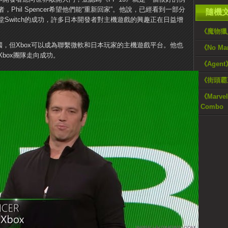
hil Spencer希望他們能“重新回家”。他說，已經看到一部分
隨機
Switch的成功，許多日本開發者對主機遊戲的興趣正在日益增
《魔物獵人
出身美國，但Xbox可以成為聯繫微軟和日本玩家的主機遊戲平台。他也
《No M
box團隊走向成功。
《Agen
《街頭霸
《Marvel 
Combo