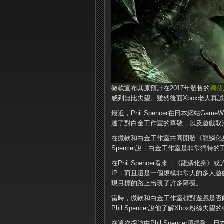
微軟宣布其原預計在2017年發售的
獨佔
感到無比失望。雖然後面Xbox老大真
最近，Phil Spencer在日本網站Gam
達了對白金工作室的尊敬，以及遊戲取
在微軟和白金工作室共同開發《龍鱗化身
Spencer說，白金工作室是非常獨
在Phil Spencer看來，《龍鱗
IP，而且還是一個規模非常大的多人
現目標的路上出現了許多障礙。
當時，微軟和白金工作室都對遊戲是否
Phil Spencer說他了解Xbox粉
在這次採訪中Phil Spencer還提