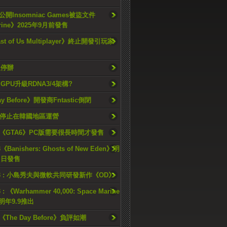
開Insomniac Games被盜文件
rine》2025年9月前發售
ast of Us Multiplayer》終止開發引玩家
久停辦
o GPU升級RDNA3/4架構?
ay Before》開發商Fntastic倒閉
h將停止在韓國地區運營
《GTA6》PC版需要很長時間才發售
《Banishers: Ghosts of New Eden》明
4 日發售
23 : 小島秀夫與微軟共同研發新作《OD》
 : 《Warhammer 40,000: Space Marine
檔明年9.9推出
《The Day Before》負評如潮