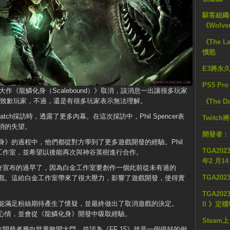
駭客組織公
《Wolve
《The L
憤怒
E3將永
PS5 Pr
大作《龍鱗化身（Scalebound）》取消，該消息一出讓很多玩家
誠致歉玩家，不過，還是有很多玩家表示無法理解。
《The D
eWatch採訪時，透露了更多內幕。在這次採訪中，Phil Spencer表
Twitc
消的失望。
開發者：
》的過程中，他們都從對方學到了更多遊戲開發的經驗。Phil
TGA2023
特的工作室，並希望以後能再次與神谷英樹進行合作。
年2 月1
化身》或許宣布的過早了，因為白金工作室要創作一個此前從未有過的
TGA20
遊戲。這給白金工作室帶來了很大壓力，影響了遊戲開發，使得實
TGA2023
能滿足粉絲期待產生了懷疑，並最終做出了取消遊戲的決定。
II 》定
絲失望的心情，並會從《龍鱗化身》開發中吸取經驗。
Steam上
到，日本開發者應向世界敞開大門，並認為《FF 15》就是一個很好的例