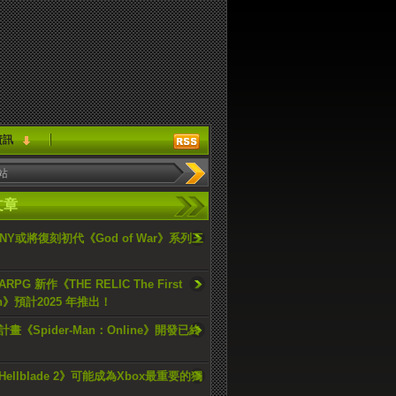
資訊
文章
ONY或將復刻初代《God of War》系列三
PG 新作《THE RELIC The First
an》預計2025 年推出！
畫《Spider-Man：Online》開發已終
ellblade 2》可能成為Xbox最重要的獨