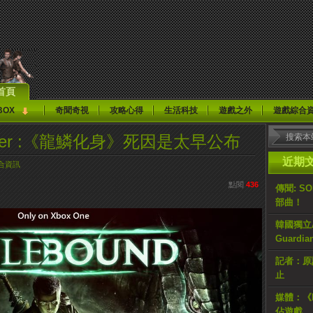
首頁
BOX
奇聞奇視
攻略心得
生活科技
遊戲之外
遊戲綜合
 Spencer :《龍鱗化身》死因是太早公布
近期
合資訊
點閱
436
傳聞: S
部曲！
韓國獨立AR
Guardi
記者：原計
止
媒體：《H
佔遊戲