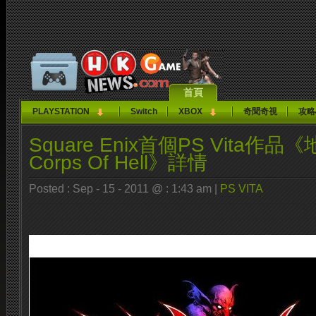
首頁
PLAYSTATION
Switch
XBOX
奇聞奇視
攻略
Square Enix首個PS Vita作品
Corps Of Hell》詳情
Posted : Sep - 15 - 2011 @ : 1:43 am |
PS VITA