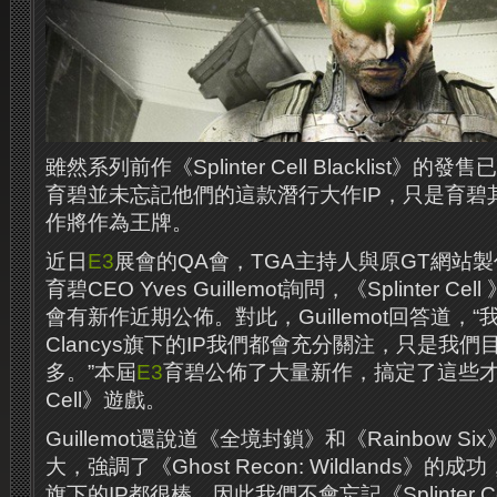
雖然系列前作《Splinter Cell Blacklist
育碧並未忘記他們的這款潛行大作IP，只是育碧
作將作為王牌。
近日
E3
展會的QA會，TGA主持人與原GT網站製作者Ge
育碧CEO Yves Guillemot詢問，《Splinter 
會有新作近期公佈。對此，Guillemot回答道，“
Clancys旗下的IP我們都會充分關注，只是我
多。”本屆
E3
育碧公佈了大量新作，搞定了這些才能開
Cell》遊戲。
Guillemot還說道《全境封鎖》和《Rainbow 
大，強調了《Ghost Recon: Wildlands》的成功，
旗下的IP都很棒，因此我們不會忘記《Splinter 