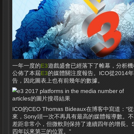
一年一度的
E3
遊戲盛會已經落下了帷幕，分析機構ICO
公佈了本屆
E3
的媒體關注度報告。ICO從2014
告，因此圖表上也有前幾年的數據。
ICO的CEO Thomas Bideaux在博客中寫道：
來，Sony頭一次不再具有最高的媒體報導數。不
差距非常小，但微軟則保持了連續四年的增長。S
四年以來第三的位置。”