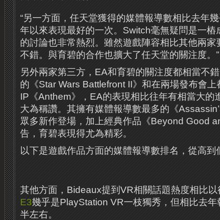
“另一方面，任天堂獲得的媒體報導數相比去年
年以來表現最好的一次。Switch毫無疑問是一
的討論也非常熱烈。雖然遊戲陣容相比其他兩家
不錯。與育碧的合作也擴大了任天堂的關注度。”
另外兩家第三方，EA和育碧的關注度都相當不
的《Star Wars Battlefront II》和在兩場發
IP《Anthem》，EA的表現相比往年有相當大的進
大為稱讚。其擁有媒體報導數最多的《Assassin’s Cr
眾多新作登場，加上經典作品《Beyond Good an
告，育碧表現得尤為精彩。
以下是遊戲作品方面的媒體報導數排名，從高到
其他方面，Bideaux提到VR相關話題熱度相比
E3
幾乎是PlayStation VR一枝獨秀，但相比
半左右。