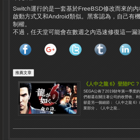
Switch運行的是一套基於FreeBSD修改而來
啟動方式又和Android類似。黑客認為，自己
制權。
不過，任天堂可能會在數週之內迅速修復這一漏
《人中之龍 6》登陸PC ?
SEGA公佈了2019財年第一季
們都還在關注著公司的收營收、利
卻是另一個細節：《人中之龍 6》
業部分，《人中之龍...