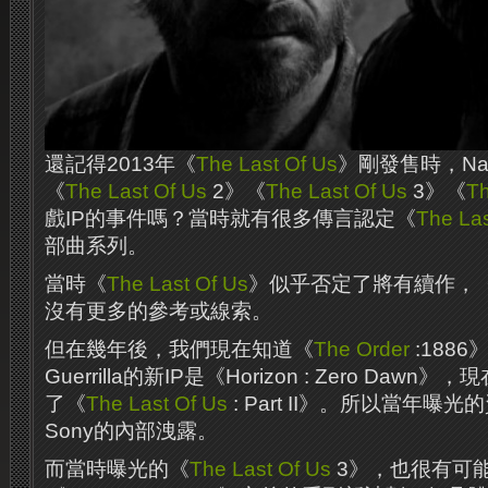
還記得2013年《
The Last Of Us
》剛發售時，Nau
《
The Last Of Us
2》《
The Last Of Us
3》《
Th
戲IP的事件嗎？當時就有很多傳言認定《
The Las
部曲系列。
當時《
The Last Of Us
》似乎否定了將有續作，
沒有更多的參考或線索。
但在幾年後，我們現在知道《
The Order
:188
Guerrilla的新IP是《Horizon : Zero Dawn》
了《
The Last Of Us
: Part II》。所以當年
Sony的內部洩露。
而當時曝光的《
The Last Of Us
3》，也很有可能是N