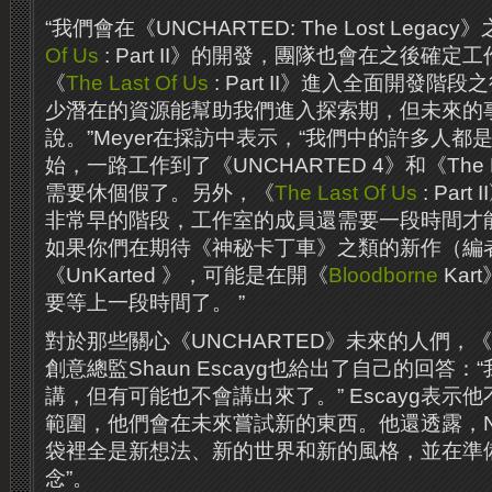
“我們會在《UNCHARTED: The Lost Legac
Of Us
: Part II》的開發，團隊也會在之後確
《
The Last Of Us
: Part II》進入全面開發
少潛在的資源能幫助我們進入探索期，但未來的
說。”Meyer在採訪中表示，“我們中的許多人
始，一路工作到了《UNCHARTED 4》和《The Lo
需要休個假了。另外，《
The Last Of Us
: Par
非常早的階段，工作室的成員還需要一段時間才
如果你們在期待《神秘卡丁車》之類的新作（編
《UnKarted 》，可能是在開《
Bloodborne
Ka
要等上一段時間了。 ”
對於那些關心《UNCHARTED》未來的人們，《The 
創意總監Shaun Escayg也給出了自己的回答
講，但有可能也不會講出來了。” Escayg表示
範圍，他們會在未來嘗試新的東西。他還透露，Naug
袋裡全是新想法、新的世界和新的風格，並在準
念”。