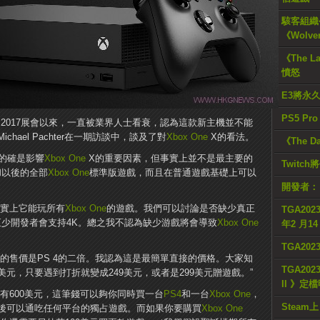
駭客組織公
《Wolve
《The L
憤怒
E3將永
PS5 Pr
2017展會以來，一直被業界人士看衰，認為這款新主機並不能
ael Pachter在一期訪談中，談及了對
Xbox One
X的看法。
《The D
”的確是影響
Xbox One
X的重要因素，但事實上並不是最主要的
Twitc
和以後的全部
Xbox One
標準版遊戲，而且在普通遊戲基礎上可以
開發者：
事實上它能玩所有
Xbox One
的遊戲。我們可以討論是否缺少真正
TGA2023
至少開發者會支持4K。總之我不認為缺少游戲將會導致
Xbox One
年2 月1
TGA20
的售價是PS 4的二倍。我認為這是最簡單直接的價格。大家知
TGA2023
美元，只要遇到打折就變成249美元，或者是299美元贈遊戲。”
II 》定
有600美元，這筆錢可以夠你同時買一台
PS4
和一台
Xbox One
，
Steam上
後可以通吃任何平台的獨占遊戲。而如果你要購買
Xbox One