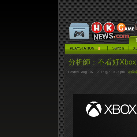
PLAYSTATION
Switch
X
分析師：不看好Xbox 
Posted : Aug - 07 - 2017 @ : 10:27 pm |
遊戲