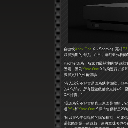
自微軟
Xbox One
X（Scorpio）亮相
E3
取得預期的成績。近日，遊戲業分析師Mich
Pachter認為，玩家們最關注的“缺遊戲
因素，因為
Xbox One
X能夠運行以前
獲得更好的性能體驗。
“有人說它不好賣是因為缺少游戲，但
的4K功能。所有新遊戲都會支持4K，
X不好賣。”
“我認為它不好賣的真正原因是價格，它
道
PS4
和
Xbox One
S標準售價都是299
“所以在今年聖誕節的購物檔期，如果你
還都能附贈一款遊戲，這將意味著你今