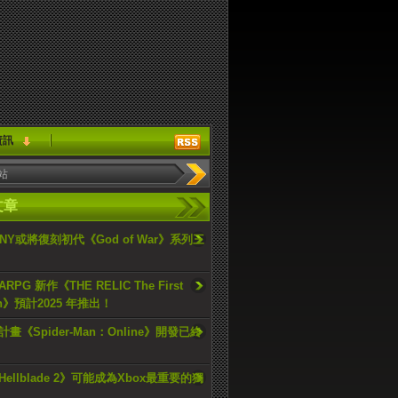
資訊
文章
ONY或將復刻初代《God of War》系列三
PG 新作《THE RELIC The First
an》預計2025 年推出！
畫《Spider-Man：Online》開發已終
ellblade 2》可能成為Xbox最重要的獨