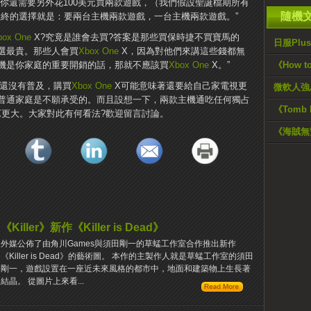
，你還需要另外花100美元買兩款遊戲，（我們假設聖誕檔期所有
隨機
最終的選擇就是：要兩台主機兩款遊戲，一台主機兩款遊戲。”
box One
X?究竟是誰會去買?答案是那些買保時捷不買寶馬的
日服Plu
選最貴。那些人會買
Xbox One
X，因為對他們來講這些錢都無
機是你家庭的重要開銷的話，那就不應該買
Xbox One
X。”
《How t
視還沒有普及，購買
Xbox One
X可能意味著還要給自己家電視更
微軟人強
普通家庭是不願承受的。而且設想一下，兩款主機通吃任何獨占
《Tomb
X更大。大家對此有何看法?歡迎留言討論。
《海賊無
《Killer》新作《Killer is Dead》
外媒公佈了由角川Games與須田剛一的草蜢工作室合作推出新作
《Killer is Dead》的藝術圖。 本作的主製作人就是草蜢工作室的須田
剛一，遊戲設置在一座近未來風格的都市中，地面和建築物上生長著
結晶。 從圖片上來看...