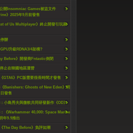
開Insomniac Games被盜文件
rine》2025年9月前發售
ast of Us Multiplayer》終止開發引玩家
久停辦
o GPU升級RDNA3/4架構?
ay Before》開發商Fntastic倒閉
h將停止在韓國地區運營
《GTA6》PC版需要很長時間才發售
《Banishers: Ghosts of New Eden》明
4 日發售
23 : 小島秀夫與微軟共同研發新作《OD》
 : 《Warhammer 40,000: Space Marine
檔明年9.9推出
《The Day Before》負評如潮