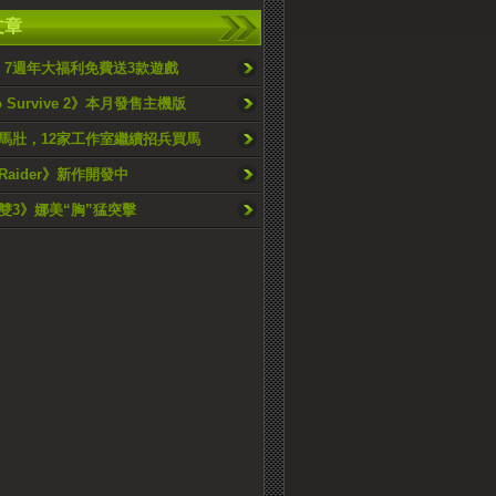
文章
s 7週年大福利免費送3款遊戲
o Survive 2》本月發售主機版
馬壯，12家工作室繼續招兵買馬
 Raider》新作開發中
雙3》娜美“胸”猛突擊