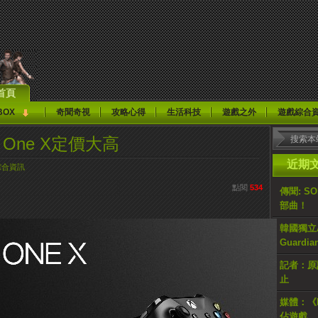
首頁
BOX
奇聞奇視
攻略心得
生活科技
遊戲之外
遊戲綜合
One X定價大高
近期
綜合資訊
點閱
534
傳聞: S
部曲！
韓國獨立AR
Guardi
記者：原計
止
媒體：《H
佔遊戲