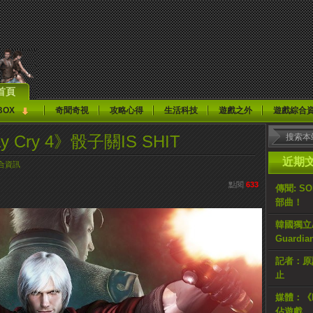
首頁
BOX
奇聞奇視
攻略心得
生活科技
遊戲之外
遊戲綜合
y Cry 4》骰子關IS SHIT
近期
合資訊
點閱
633
傳聞: S
部曲！
韓國獨立AR
Guardi
記者：原計
止
媒體：《H
佔遊戲