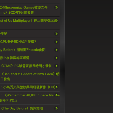
開Insomniac Games被盜文件
rine》2025年9月前發售
ast of Us Multiplayer》終止開發引玩家
久停辦
o GPU升級RDNA3/4架構?
ay Before》開發商Fntastic倒閉
h將停止在韓國地區運營
《GTA6》PC版需要很長時間才發售
《Banishers: Ghosts of New Eden》明
4 日發售
23 : 小島秀夫與微軟共同研發新作《OD》
 : 《Warhammer 40,000: Space Marine
檔明年9.9推出
《The Day Before》負評如潮