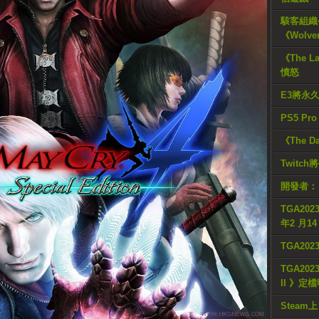
駭客組織公
《Wolve
《The L
憤怒
E3將永
PS5 Pr
《The D
Twitc
開發者：
TGA2023
年2 月1
TGA20
TGA2023
II 》定
Steam上