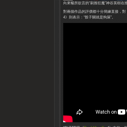
向來暢所欲言的“刷推狂魔”神谷英樹在
對兩個作品的評價都十分簡練直接，對
4》則表示：“骰子關就是狗屎”。