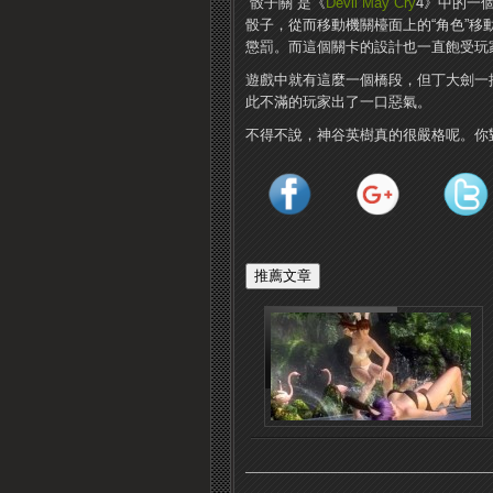
“骰子關”是《
Devil May Cry
4》中的一
骰子，從而移動機關檯面上的“角色”
懲罰。而這個關卡的設計也一直飽受玩
遊戲中就有這麼一個橋段，但丁大劍一
此不滿的玩家出了一口惡氣。
不得不說，神谷英樹真的很嚴格呢。你