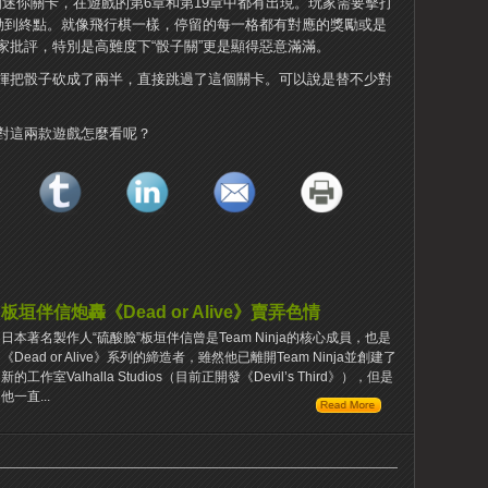
個迷你關卡，在遊戲的第6章和第19章中都有出現。玩家需要擊打
移動到終點。就像飛行棋一樣，停留的每一格都有對應的獎勵或是
家批評，特別是高難度下“骰子關”更是顯得惡意滿滿。
揮把骰子砍成了兩半，直接跳過了這個關卡。可以說是替不少對
對這兩款遊戲怎麼看呢？
板垣伴信炮轟《Dead or Alive》賣弄色情
日本著名製作人“硫酸臉”板垣伴信曾是Team Ninja的核心成員，也是
《Dead or Alive》系列的締造者，雖然他已離開Team Ninja並創建了
新的工作室Valhalla Studios（目前正開發《Devil’s Third》），但是
他一直...