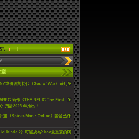
資訊
文章
ONY或將復刻初代《God of War》系列三
PG 新作《THE RELIC The First
an》預計2025 年推出！
畫《Spider-Man：Online》開發已終
ellblade 2》可能成為Xbox最重要的獨