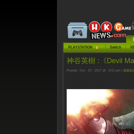
PLAYSTATION
Switch
X
神谷英樹 :《Devil Ma
Posted : Oct - 23 - 2017 @ : 9:51 pm |
遊戲綜