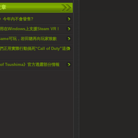
文章
6》今年內不會發售?
能用在Windows上支援Steam VR！
U冇Game可玩，岩田聰再向玩家致歉
正用實際行動搞死“Call of Duty”這個
t of Tsushima》官方透露部分情報