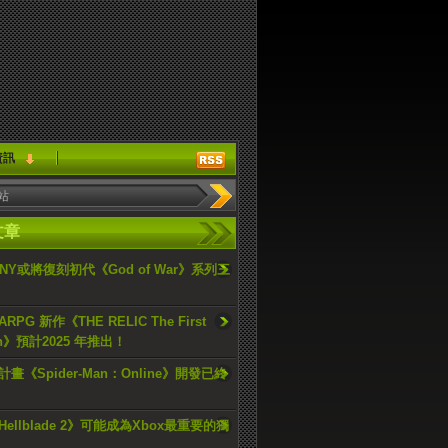
資訊
文章
ONY或將復刻初代《God of War》系列三
PG 新作《THE RELIC The First
an》預計2025 年推出！
畫《Spider-Man：Online》開發已終
ellblade 2》可能成為Xbox最重要的獨