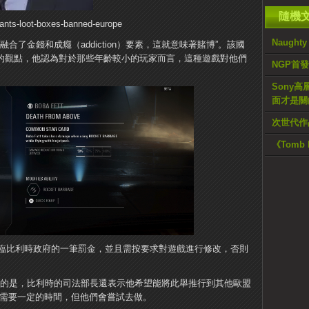
隨機
ants-loot-boxes-banned-europe
Naugh
合了金錢和成癮（addiction）要素，這就意味著賭博”。
該國
了自己的觀點，他認為對於那些年齡較小的玩家而言，這種遊戲對他們
NGP首發
Sony高
面才是關
次世代作品
《Tomb
臨比利時政府的一筆罰金，並且需按要求對遊戲進行修改，否則
結果更糟的是，比利時的司法部長還表示他希望能將此舉推行到其他歐盟
件事需要一定的時間，但他們會嘗試去做。