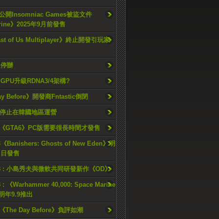
開Insomniac Games被盜文件
rine》2025年9月前發售
ast of Us Multiplayer》終止開發引玩家
久停辦
o GPU升級RDNA3/4架構?
ay Before》開發商Fntastic倒閉
h將停止在韓國地區運營
《GTA6》PC版需要很長時間才發售
《Banishers: Ghosts of New Eden》明
4 日發售
23 : 小島秀夫與微軟共同研發新作《OD》
 : 《Warhammer 40,000: Space Marine
檔明年9.9推出
《The Day Before》負評如潮