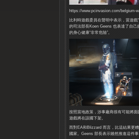
https://www.pcinvasion.com/belgium-w
比利時遊戲委員在聲明中表示，當遊戲“融
的司法部長Koen Geens 也表達
的身心健康“非常危險”。
按照當地政策，涉事廠商很有可能將面
遊戲將在該國下架。
而對EA和Blizzard 而言，比這
國家。
Geens 部長表示雖然推進這