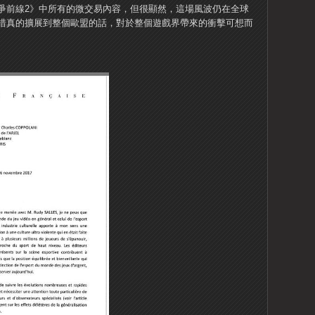
戰爭前線2》中所有的微交易內容，但很顯然，這場風波仍在全球
措真的擴展到整個歐盟的話，對於整個遊戲界帶來的衝擊可想而