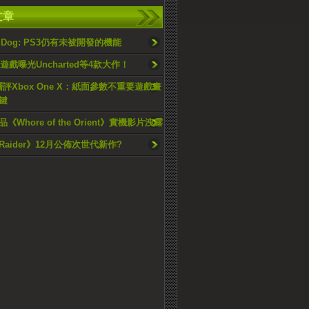
文章
ty Dog: PS3仍有未被開發的機能
遊戲曝光Uncharted等4款大作！
層評Xbox One X：紙面參數不重要遊戲畫
鍵
《Whore of the Orient》實機影片洩露
 Raider》12月公佈次世代新作?