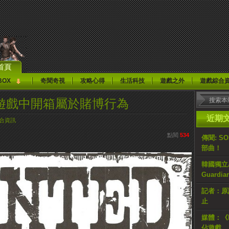
首頁
BOX
奇聞奇視
攻略心得
生活科技
遊戲之外
遊戲綜合
 遊戲中開箱屬於賭博行為
近期
合資訊
點閱
534
傳聞: S
部曲！
韓國獨立AR
Guardi
記者：原計
止
媒體：《H
佔遊戲