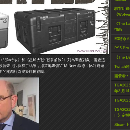
駭客組織公
《Wolve
《The L
憤怒
E3將永
PS5 Pr
《The D
鬥陣特攻》和《星球大戰: 戰爭前線2》列為調查對象，審查這
波調查很快就有了結果，據當地媒體VTM News報導，比利時遊
Twitc
中的開箱行為屬於賭博範疇。
開發者：
TGA2023
年2 月1
TGA20
TGA2023
II 》定
Steam上