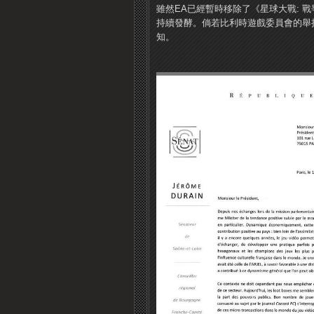
雖然EA已經暫時移除了《星球大戰: 
持續發酵。
倘若比利時遊戲委員會的舉
知。