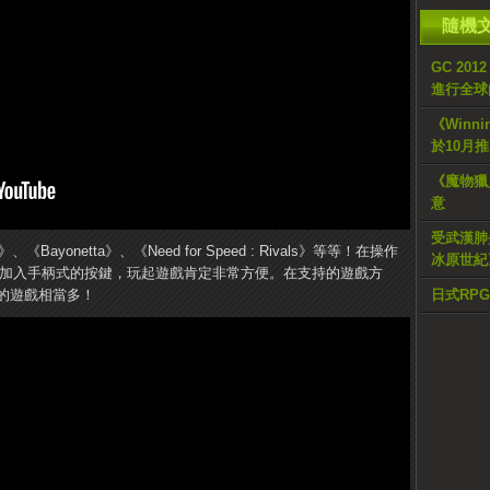
隨機
GC 201
進行全球
《Winn
於10月
《魔物獵
意
受武漢肺
《Bayonetta》、《Need for Speed : Rivals》等等！在操作
冰原世紀
，還有加入手柄式的按鍵，玩起遊戲肯定非常方便。在支持的遊戲方
的遊戲相當多！
日式RPG