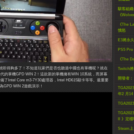
駭客組織公
《Wolve
《The L
憤怒
E3將永
PS5 Pr
《The D
就听得夠多了！不知道玩家們是否也聽過中國也有掌機呢？就在
Twitc
代的掌機GPD WIN 2！這款新的掌機擁有WIN 10系統，而屏幕
開發者：
ntel Core m3-7Y30處理器，Intel HD615顯卡等等。最重要
PD WIN 2遊戲演示！
TGA2023
年2 月1
TGA20
TGA2023
II 》定
Steam上