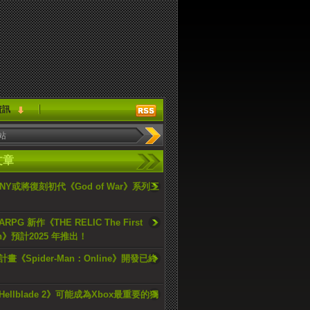
資訊
文章
ONY或將復刻初代《God of War》系列三
PG 新作《THE RELIC The First
an》預計2025 年推出！
畫《Spider-Man：Online》開發已終
ellblade 2》可能成為Xbox最重要的獨