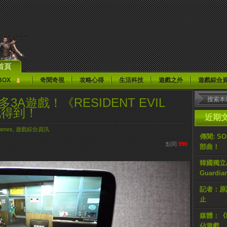
首頁
BOX
奇聞奇視
攻略心得
生活科技
遊戲之外
遊戲綜合
多3A遊戲！《RESIDENT EVIL
玩得到！
近期
ames
,
遊戲綜合資訊
傳聞: S
點閱
990
部曲！
韓國獨立AR
Guardi
記者：原計
止
媒體：《H
佔遊戲