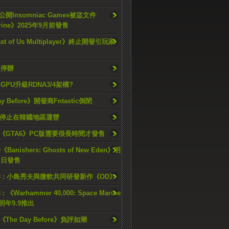
開Insomniac Games被盜文件
rine》2025年9月前發售
ast of Us Multiplayer》終止開發引玩家
久停辦
o GPU升級RDNA3/4架構?
ay Before》開發商Fntastic倒閉
h將停止在韓國地區運營
《GTA6》PC版需要很長時間才發售
《Banishers: Ghosts of New Eden》明
4 日發售
23 : 小島秀夫與微軟共同研發新作《OD》
 : 《Warhammer 40,000: Space Marine
檔明年9.9推出
《The Day Before》負評如潮