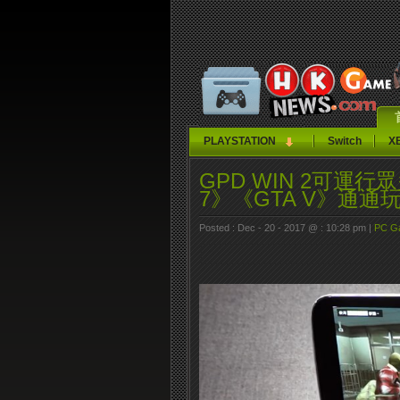
PLAYSTATION
Switch
X
GPD WIN 2可運行眾
7》《GTA V》通通
Posted : Dec - 20 - 2017 @ : 10:28 pm |
PC G