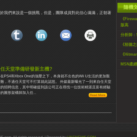
隨機
對於我們來說是一個挑戰，但是，團隊成員對此信心滿滿，正朝著
《Fire
版高
分析師 :
《栢德之
《Hitm
MSN產
任天堂準備研發新主機?
在PS4和Xbox One的強壓之下，本身就不出色的Wii U生活的更加艱
難，不過任天堂可不打算就此認慫。 外媒最新曝光了一則來自任天堂
的招聘信息，其中明確提到該公司正在尋找一位技術精湛且富有經驗
的圖形架構師加入任...