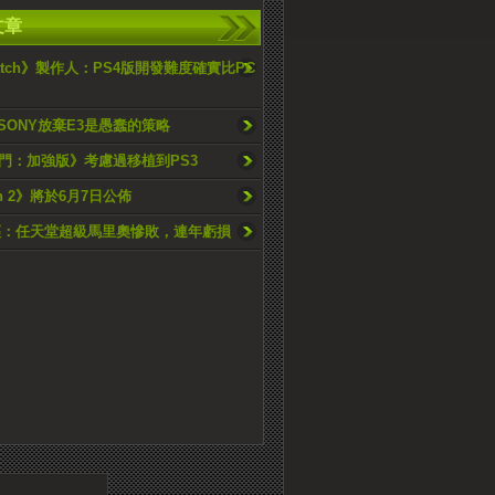
文章
watch》製作人：PS4版開發難度確實比PC
 SONY放棄E3是愚蠢的策略
門：加強版》考慮過移植到PS3
an 2》將於6月7日公佈
經：任天堂超級馬里奧慘敗，連年虧損