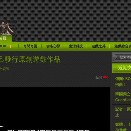
首頁
BOX
奇聞奇視
攻略心得
生活科技
遊戲之外
遊戲綜合
己發行原創遊戲作品
近期
合資訊
點閱
440
傳聞: S
部曲！
韓國獨立AR
Guardi
記者：原計
止
媒體：《H
佔遊戲