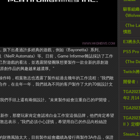
駭客組織公
《Wolve
《The L
憤怒
E3將永
下出產過許多經典的遊戲，例如《Bayonetta》系列、
PS5 Pr
e》及《NieR:Automata》等。日前，Game Informer雜誌採訪了工作
《The D
己對遊戲的看法，並透露開發團隊想要製作一款全新的原創遊
原創作品的興趣越來越濃厚。”
Twitc
操作時，稻葉敦志也透露了製作組過去幾年的工作流程：“我們敞
開發者：
合作，在去年一年，我們就為不同的客戶製作了大約70個設計文
TGA2023
年2 月1
我們手頭上還有兩個設計。”未來製作組會注重自己的IP開發，
TGA20
開發新作，那麼玩家肯定會認准白金工作室這個品牌，他們肯定希望
TGA2023
葉敦志表示，“我們必須小心謹慎，希望用自己的作品向粉絲證
II 》定
Steam上
的財務風險太大，目前製作組會繼續為發行商製作3A作品，保證