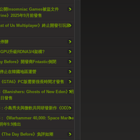
開Insomniac Games被盜文件
rine》2025年9月前發售
ast of Us Multiplayer》終止開發引玩家
久停辦
o GPU升級RDNA3/4架構?
ay Before》開發商Fntastic倒閉
h將停止在韓國地區運營
《GTA6》PC版需要很長時間才發售
《Banishers: Ghosts of New Eden》明
4 日發售
23 : 小島秀夫與微軟共同研發新作《OD》
 : 《Warhammer 40,000: Space Marine
檔明年9.9推出
《The Day Before》負評如潮