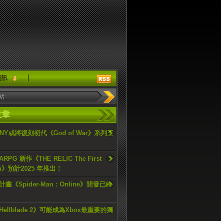
資訊
文章
ONY或將復刻初代《God of War》系列三
PG 新作《THE RELIC The First
an》預計2025 年推出！
畫《Spider-Man：Online》開發已終
ellblade 2》可能成為Xbox最重要的獨