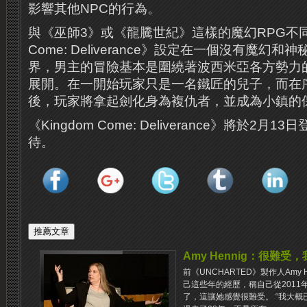
影響其他NPC的行為。
與《巫師3》或《龍騰世紀》這樣的魔幻RPG不同，
Come: Deliverance》設定在一個沒有魔幻
界，男主的冒險基本是圍繞著波西米亞各方勢力
展開。在一開始玩家只是一名鐵匠的兒子，而在
後，玩家將拿起劍化身為複仇者，並成為小鎮的
《Kingdom Come: Deliverance》將於2
待。
Amy Hennig：很難
前《UNCHARTED》製作人Amy H
己這些年的經歷，稱自己從2011
了，這讓她感覺很難受。 “我大概