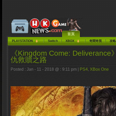
首頁
PLAYSTATION
Switch
XBOX
奇聞奇視
攻略
《Kingdom Come: Deliver
仇救贖之路
Posted : Jan - 11 - 2018 @ : 9:11 pm |
PS4
,
XBox One