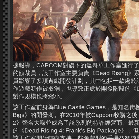
據報導，CAPCOM對旗下的溫哥華工作室進行了
的額裁員，該工作室主要負責《Dead Rising
員影響了多項遊戲開發計劃，其中包括一款處於
作遊戲新作被取消，也導致正處於開發階段的《Dead
製作規模也將縮小。
該工作室前身為Blue Castle Games，是知名
Bigs》的開發商。在2010年被Capcom收購之後，以
2》聲名大噪並成為了該系列的特許經營商。最
的《Dead Rising 4: Frank’s Big Pack
該工作室開始轉向支持一些免費型的手機益智遊