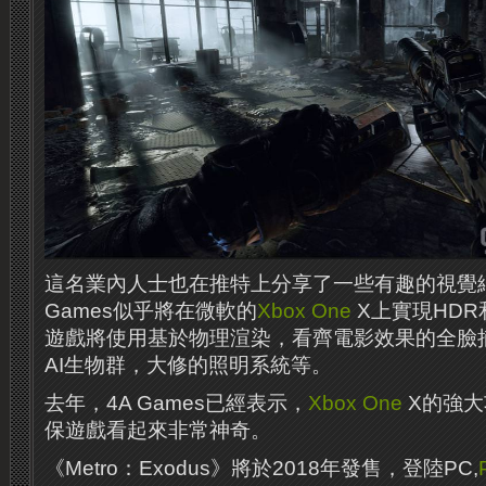
這名業內人士也在推特上分享了一些有趣的視覺細
Games似乎將在微軟的
Xbox One
X上實現HDR
遊戲將使用基於物理渲染，看齊電影效果的全臉
AI生物群，大修的照明系統等。
去年，4A Games已經表示，
Xbox One
X的強大
保遊戲看起來非常神奇。
《Metro：Exodus》將於2018年發售，登陸PC,