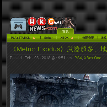
首頁
PLAYSTATION
Switch
XBOX
奇聞奇視
攻略
《Metro: Exodus》武器超多
Posted : Feb - 08 - 2018 @ : 9:51 pm |
PS4
,
XBox One