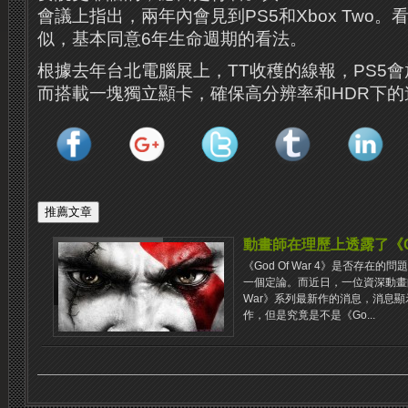
會議上指出，兩年內會見到PS5和Xbox Two。看來他
似，基本同意6年生命週期的看法。
根據去年台北電腦展上，TT收穫的線報，PS5會
而搭載一塊獨立顯卡，確保高分辨率和HDR下的
動畫師在理歷上透露了《God 
《God Of War 4》是否存在
一個定論。而近日，一位資深動畫師
War》系列最新作的消息，消息顯示《
作，但是究竟是不是《Go...