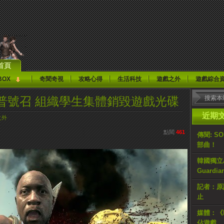
首頁
BOX
奇聞奇視
攻略心得
生活科技
遊戲之外
遊戲綜合
普號召 組織學生集體銷毀遊戲光碟
近期
之外
點閱
461
傳聞: S
部曲！
韓國獨立AR
Guardi
記者：原計
止
媒體：《H
佔遊戲