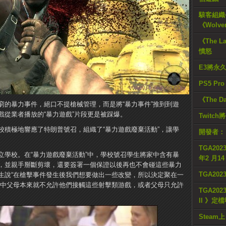
駭客組織公
《Wolve
《The L
憤怒
E3將永
PS5 Pr
《The D
窮的暴力事件，絕口不提槍械管理，而是將“暴力事件”推到到遊
戲從業者播放的“暴力遊戲”片段更是被踩爆。
Twitc
校積極地響應了特朗普號召，組織了“暴力遊戲廢棄活動”，讓學
開發者：
TGA2023
立學校。在“暴力遊戲廢棄活動”中，學校號召學生將家中含有暴
年2 月1
，並親手掰斷剪壞，還要簽署一個保證以後再也不會碰這些暴力
TGA20
生說“在槍擊事件發生後我們想要做出一些改變，所以決定聚在一
家中父母本來就不允許他們接觸這些射擊類游戲，或者父母只允許
TGA2023
II 》定
Steam上