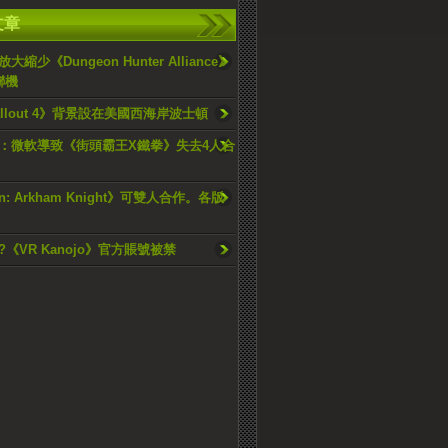
文章
縮少《Dungeon Hunter Alliance》
聯機
llout 4》背景設在美國西海岸波士頓
：微軟導致《街頭霸王X鐵拳》失去4人合
n: Arkham Knight》可雙人合作。各版
《VR Kanojo》官方賬號被禁