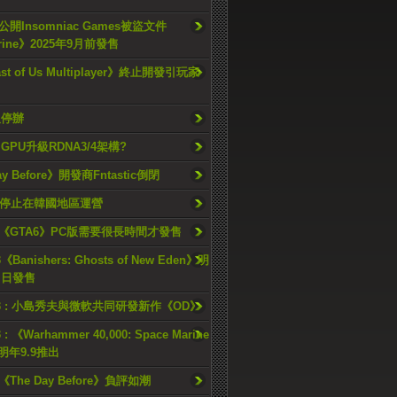
開Insomniac Games被盜文件
rine》2025年9月前發售
ast of Us Multiplayer》終止開發引玩家
久停辦
o GPU升級RDNA3/4架構?
ay Before》開發商Fntastic倒閉
h將停止在韓國地區運營
《GTA6》PC版需要很長時間才發售
《Banishers: Ghosts of New Eden》明
4 日發售
23 : 小島秀夫與微軟共同研發新作《OD》
 : 《Warhammer 40,000: Space Marine
檔明年9.9推出
《The Day Before》負評如潮