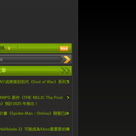
資訊
文章
ONY或將復刻初代《God of War》系列三
PG 新作《THE RELIC The First
an》預計2025 年推出！
畫《Spider-Man：Online》開發已終
ellblade 2》可能成為Xbox最重要的獨