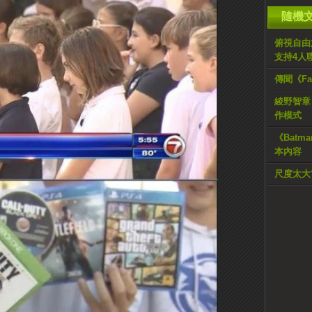
隨機
俯視自由放大
支持4人
傳聞《Fa
綾野智章
作模式
《Batma
本內容
尺度太大?