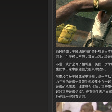
前段時間，美國總統特朗普針對層出不
戲上，引發極大不滿，其在白宮約談遊
不過，或許是為了拍馬屁，美國一所學
生們拿出家中的遊戲光盤集中銷毀。
該學校位於美國弗羅里達州，是一所私
力元素的遊戲光盤帶到學校集中在一起
遊戲的承諾書。據電視台採訪，這些學
起將這些遊戲扔掉”。也有學生表示在
他們玩一些體育遊戲。