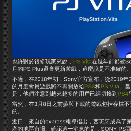
也許對於很多玩家來說，
PS Vita
在幾年前都被S
月的PS Plus還會更新遊戲，這麼說是不准確的
不過，在2018年初，Sony官方宣布，從2019年3
的月度會員遊戲將不再開放給
PS3
和
PS Vita
。當
是，他們注意到越來越多的用戶已經切換到
PS4
當然，在3月8日之前參與下載的遊戲包括存檔不
的。
近日，來自的express報導指出，西班牙成為了
產的地區市場。確認這一消息的是，SONY PS