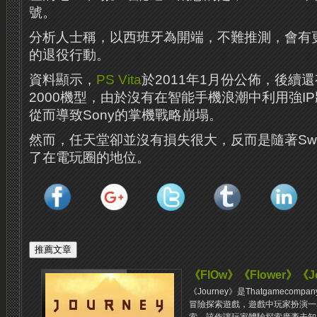
號。
分析人士稱，以西班牙為開端，不難推測，會有
的退役行動。
資料顯示，
PS Vita
於2011年1月份公佈，後續還有
2000機型，由於沒有在智能手機浪潮中利用強IP
從而導致Sony的掌機戰略崩塌。
然而，任天堂卻並沒有損失很大，反而是隨著Swi
了在電玩圈的地位。
《FlOw》《Flower》《
《Journey》是Thatgamec
冒險探索遊戲，遊戲中玩家扮演一