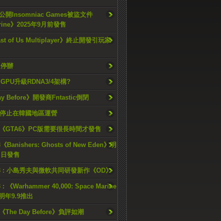
開Insomniac Games被盜文件
rine》2025年9月前發售
ast of Us Multiplayer》終止開發引玩家
久停辦
o GPU升級RDNA3/4架構?
ay Before》開發商Fntastic倒閉
h將停止在韓國地區運營
《GTA6》PC版需要很長時間才發售
《Banishers: Ghosts of New Eden》明
4 日發售
23 : 小島秀夫與微軟共同研發新作《OD》
 : 《Warhammer 40,000: Space Marine
檔明年9.9推出
《The Day Before》負評如潮