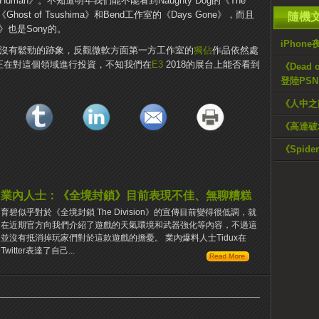
ecome Human》。不知道明年我們能不能看到Naughty Dog的《The
unch的《Ghost of Tsushima》和Bend工作室的《Days Gone》，而且
隨機
g》也是Sony的。
iPho
沒有鬆勁的跡象，反觀微軟方面第一方工作室的
獨佔
作品依然處
示微軟正在對這個領域進行投資，不知我們在
E3
2018的展台上能否看到
《Dead o
登陸PSN
《人中之龍
《高達破
《Spide
業內人士：《全境封鎖》目前表現不佳、無聊糟糕
育碧似乎對於《全境封鎖 The Division》的宣傳目前變得很低調，就
在近期官方向我們介紹了遊戲的天氣環境和武器強化等內容，不過這
並沒有抵消掉玩家們對於這款遊戲的擔憂。 業內爆料人士Tidux在
Twitter表達了自己...