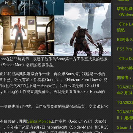
駭客組織公
《Wolve
《The L
憤怒
E3將永
PS5 Pr
《The D
an Intihar在訪問時表示，表達了他作為Sony第一方工作室成員的感激
pider-Man》名頭的遊戲作品。
Twitc
吧?正如我很高興與漫威合作一樣，再次跟Sony攜手我也是一樣的
開發者：
畏有加：你看看Guerrilla，《Horizon Zero Dawn》簡
，我們跟他們的友誼也不是一天兩天了。我自己還是個《God Of
TGA2023
y Barlog的工作簡直無與倫比。再就是要看看Sucker Punch的
年2 月1
TGA20
這一身份也感到字號。我們所需要做的就是保證品質，交出跟其它
TGA2023
II 》定
績有目共睹，剛剛
Santa Monica
工作室的《God Of War》大家都
》，今年接下來還有9月7日Insomniac的《Spider-Man》和5月25
Steam上