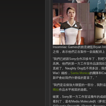
Insomniac Games的創意總監Bry
之情，表示他們正在製作一款能配得上《S
“我們已經跟Sony合作20多年了，對
高興。他們的第一方工作室作品讓我欣賞不已、敬
直絕了。Naughty Dog也不用多說
War》鐵粉，
Santa Monica
的團隊和Cor
新IP會給我們什麼樣的驚喜了。”
“我們是這個強大聯盟的一部分，我對
獨佔
作品水平相當的遊戲。”
確實，Sony第一方工作室這幾年的成
看到了，還有Media Molecule的《夢境