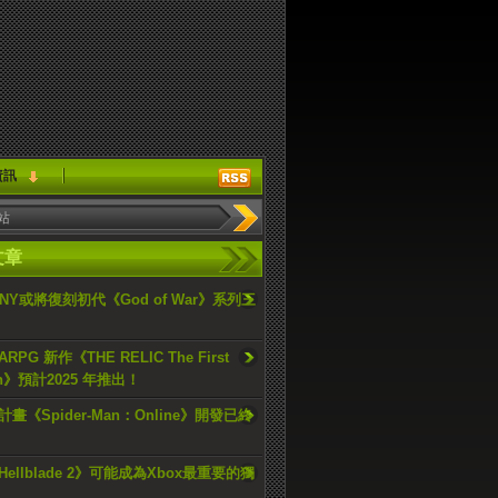
資訊
文章
ONY或將復刻初代《God of War》系列三
PG 新作《THE RELIC The First
an》預計2025 年推出！
畫《Spider-Man：Online》開發已終
ellblade 2》可能成為Xbox最重要的獨