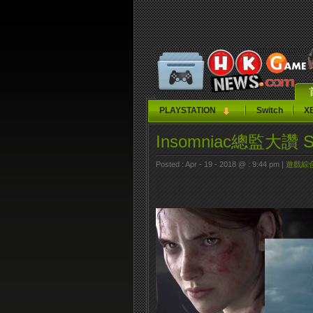
PLAYSTATION
Switch
X
Insomniac總監大
Posted : Apr - 19 - 2018 @ : 9:44 pm |
遊戲綜