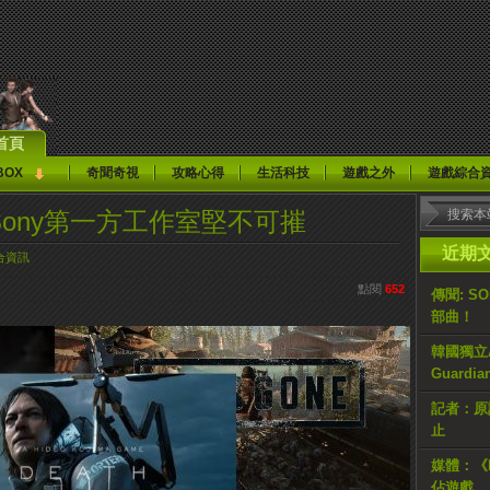
首頁
BOX
奇聞奇視
攻略心得
生活科技
遊戲之外
遊戲綜合
讚 Sony第一方工作室堅不可摧
近期
合資訊
點閱
652
傳聞: S
部曲！
韓國獨立AR
Guardi
記者：原計
止
媒體：《H
佔遊戲