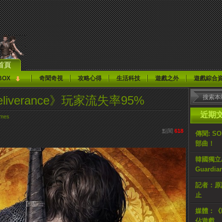
首頁
BOX
奇聞奇視
攻略心得
生活科技
遊戲之外
遊戲綜合
Deliverance》玩家流失率95%
近期
mes
點閱
618
傳聞: S
部曲！
韓國獨立AR
Guardi
記者：原計
止
媒體：《H
佔遊戲