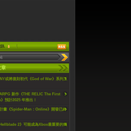
資訊
文章
ONY或將復刻初代《God of War》系列三
PG 新作《THE RELIC The First
an》預計2025 年推出！
畫《Spider-Man：Online》開發已終
ellblade 2》可能成為Xbox最重要的獨