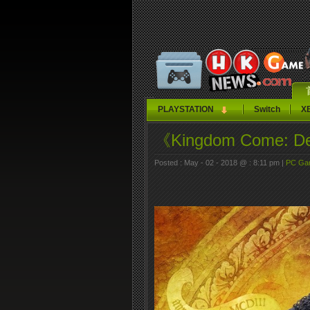
PLAYSTATION
Switch
X
《Kingdom Come: 
Posted : May - 02 - 2018 @ : 8:11 pm |
PC Ga