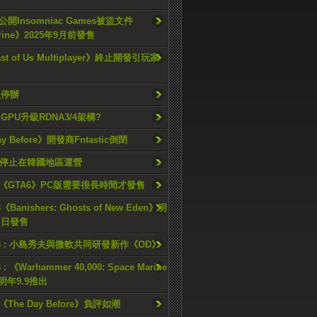
開Insomniac Games被盜文件
rine》2025年9月前發售
ast of Us Multiplayer》終止開發引玩家
久停辦
o GPU升級RDNA3/4架構?
ay Before》開發商Fntastic倒閉
h將停止在韓國地區運營
《GTA6》PC版需要很長時間才發售
《Banishers: Ghosts of New Eden》明
4 日發售
23 : 小島秀夫與微軟共同研發新作《OD》
 : 《Warhammer 40,000: Space Marine
檔明年9.9推出
《The Day Before》負評如潮