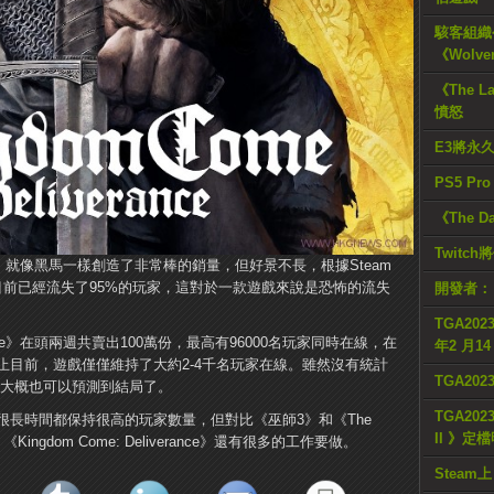
駭客組織公
《Wolve
《The L
憤怒
E3將永
PS5 Pr
《The D
Twitc
verance》就像黑馬一樣創造了非常棒的銷量，但好景不長，根據Steam
目前已經流失了95%的玩家，這對於一款遊戲來說是恐怖的流失
開發者：
TGA2023
verance》在頭兩週共賣出100萬份，最高有96000名玩家同時在線，在
年2 月1
止目前，遊戲僅僅維持了大約2-4千名玩家在線。雖然沒有統計
TGA20
們大概也可以預測到結局了。
TGA2023
長時間都保持很高的玩家數量，但對比《巫師3》和《The
II 》定
，《Kingdom Come: Deliverance》還有很多的工作要做。
Steam上