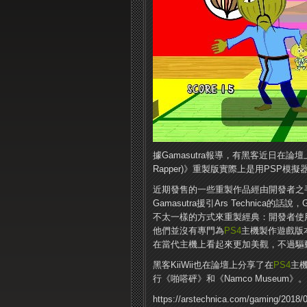
據Gamasutra報導，有黑客近日在論
Rapper)》重製版實際上是用PSP
近期發售的一些重製作品經由開發者之
Gamasutra援引Ars Technica的
不太一樣的方式來重製經典：開發者使用
他們並沒有專門為
PS4
主機製作遊戲版
在當代主機上看起來更加美觀，不過驅動
黑客KiiWii也在論壇上分享了在
PS4
主
行《啪嗒砰》和《Namco Museum
https://arstechnica.com/gaming/2018/05