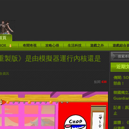
首頁
BOX
奇聞奇視
攻略心得
生活科技
遊戲之外
遊戲綜合
重製版》是由模擬器運行內核還是
近期
合資訊
傳聞: S
點閱
438
部曲！
韓國獨立AR
Guardi
記者：原計
止
媒體：《H
佔遊戲