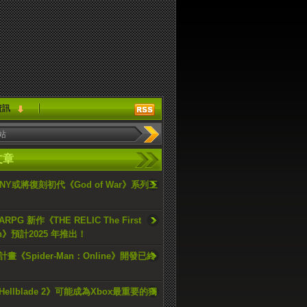
資訊
文章
ONY或將復刻初代《God of War》系列三
PG 新作《THE RELIC The First
an》預計2025 年推出！
畫《Spider-Man：Online》開發已終
ellblade 2》可能成為Xbox最重要的獨