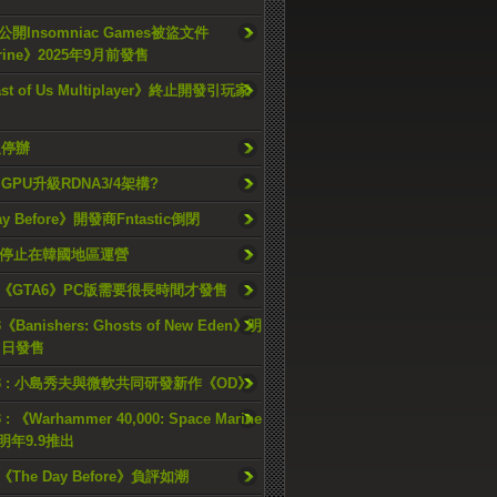
開Insomniac Games被盜文件
rine》2025年9月前發售
ast of Us Multiplayer》終止開發引玩家
久停辦
o GPU升級RDNA3/4架構?
ay Before》開發商Fntastic倒閉
h將停止在韓國地區運營
《GTA6》PC版需要很長時間才發售
《Banishers: Ghosts of New Eden》明
4 日發售
23 : 小島秀夫與微軟共同研發新作《OD》
 : 《Warhammer 40,000: Space Marine
檔明年9.9推出
《The Day Before》負評如潮