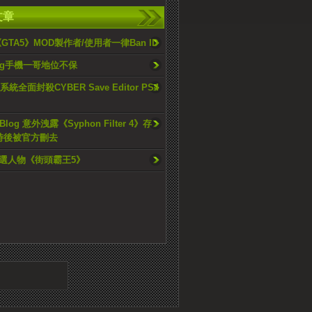
文章
GTA5》MOD製作者/使用者一律Ban ID
ung手機一哥地位不保
50系統全面封殺CYBER Save Editor PS4
-Blog 意外洩露《Syphon Filter 4》存
時後被官方刪去
選人物《街頭霸王5》