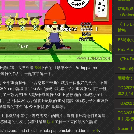
駭客組織公
《Wolve
《The L
憤怒
E3將永
PS5 Pr
《The D
壇上發帖稱，去年登陸
PS4
平台的《動感小子 (PaRappa the
Twitc
模擬器運行的作品。一起來了解一下。
開發者：
手全部重新製作，《古惑狼三部曲》就是一個很好的例子。不過
TGA2023
話說，GBATemp論壇用戶“KiiWii ”發現《動感小子》重製版卻用了一種
年2 月1
了一款內置PSP模擬器來運行PSP上發行過的《動感小子》，
本。也正因為如此，儘管升級版的4K材質讓《動感小子》重製版
TGA20
遊戲的“零件”跟PSP版就沒什麼區別。
TGA2023
機上用模擬器運行《洛克洛克》的圖片，還有用戶稱他們還能運
II 》定
》。感興趣的朋友可以前往論壇
原址
了解一下這位黑客的論述。
Steam上
/hackers-find-official-usable-psp-emulator-hidden-in-
ps4
s-