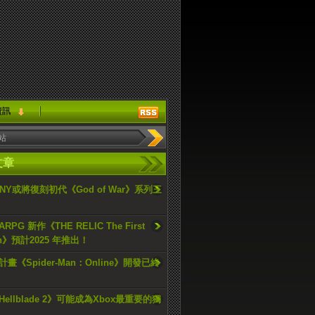
資訊
文章
ONY或將復刻初代《God of War》系列三
PG 新作《THE RELIC The First
an》預計2025 年推出！
畫《Spider-Man：Online》開發已終
ellblade 2》可能成為Xbox最重要的獨