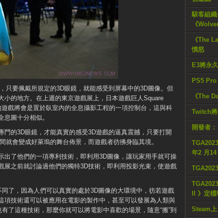
駭客組織公
《Wolve
《The L
憤怒
E3將永
PS5 Pr
，只要佩戴所規定的3D眼鏡，就能感受到屏幕中的3D圖像。
但
《The D
大小的地方。
在上週的東京遊戲展上，日本遊戲巨人Square
稱，未來的遊戲將會是置於臥室內的全息攝影工程的一項控制台，這與科
Twitc
全息圖十分相似。
開發者：
專門的3D眼鏡，才能真實的感受3D遊戲的逼真震撼，只要打開
瞬間就會變成好萊塢的舞台佈景，而遊戲者彷彿身臨其境。
TGA2023
年2 月1
示出了他們的一項專利技術，即利用3D圖像，讓玩家用手就可操
戲展之前就討論過他們的獨特3D技術，即利用投影光束，使遊戲
TGA20
TGA2023
不同了，因為人們可以真實的處於3D圖像的大環境中，彷若遊戲
II 》定
這項技術還可以被應用​​在電影的製作中，甚至可以發展為人類與
Steam上
也有了這種技術，那麼你就可以將電影中喜歡的場景，隨意“搬”到