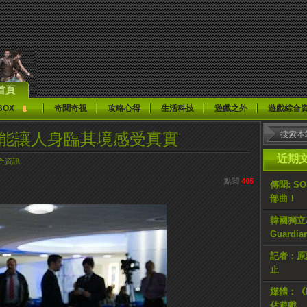
首頁
BOX
奇聞奇視
攻略心得
生活科技
遊戲之外
遊戲綜合
戲能讓人身臨其境感受真實
近期
合資訊
點閱
405
傳聞: S
部曲！
韓國獨立AR
Guardi
記者：原計
止
媒體：《H
佔遊戲