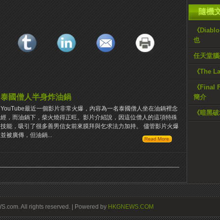
隨機
《Dia
也
任天堂腦
《The L
《Fina
泰國僧人半身炸油鍋
簡介
YouTube最近一個影片非常火爆，內容為一名泰國僧人坐在油鍋裡念
《暗黑破
經，而油鍋下，柴火燒得正旺。影片介紹說，因這位僧人的這項特殊
技能，吸引了很多善男信女前來膜拜與乞求法力加持。 儘管影片火爆
並被廣傳，但油鍋...
om. All rights reserved. | Powered by
HKGNEWS.COM