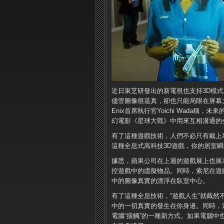
近日東芝研發出的新電視也支持3D模式
儘管圖像很逼真，卻也只能局限在屏幕
Enix首席執行官Yoichi Wada
幻電影《星球大戰》中用來互相溝通的
有了這種遊戲技術，人們不必只有戴上
這種全息式高科技3D遊戲，你的居室
據悉，蘋果公司在上週的遊戲展上也展
控遊戲中的虛擬物品。
同時，索尼在遊
中的圖像真實的漂浮在臥室中心。
有了這種全息技術，“遊戲人生”就截然
中的一切真實的發生在你身邊。
同時，
電腦“接觸”的一種新方式。
如果電腦中