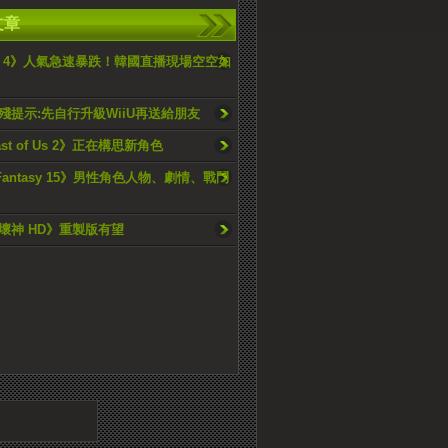
文章
blo 4》人氣急速暴跌！韓國直播現場空空如
殘提示:先自行升級WiiU再送給朋友
ast of Us 2》正在構思新角色
l Fantasy 15》男性角色人物、劇情、戰鬥
壞神 HD》重製版有望