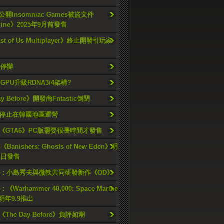
開Insomniac Games被盜文件
rine》2025年9月前發售
ast of Us Multiplayer》終止開發引玩家
久停辦
o GPU升級RDNA3/4架構?
ay Before》開發商Fntastic倒閉
h將停止在韓國地區運營
《GTA6》PC版需要很長時間才發售
《Banishers: Ghosts of New Eden》明
4 日發售
23 : 小島秀夫與微軟共同研發新作《OD》
 : 《Warhammer 40,000: Space Marine
檔明年9.9推出
《The Day Before》負評如潮