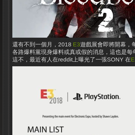
還有不到一個月，2018
E3
遊戲展會即將開幕，
各路爆料黨現身爆料或真或假的消息，這也是每
這不，最近有人在reddit上曝光了一張SONY 在
E