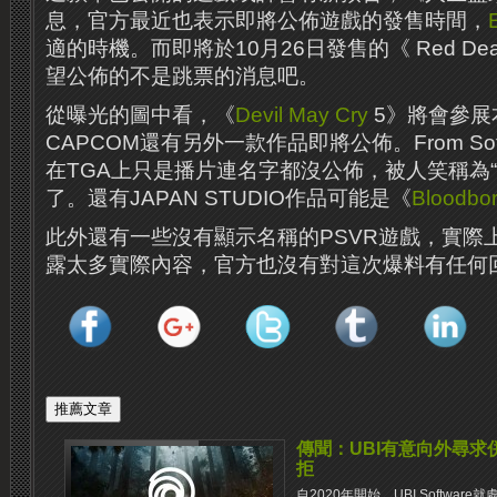
息，官方最近也表示即將公佈遊戲的發售時間，
適的時機。而即將於10月26日發售的《 Red Dead 
望公佈的不是跳票的消息吧。
從曝光的圖中看，《
Devil May Cry
5》將會參展
CAPCOM還有另外一款作品即將公佈。From Sof
在TGA上只是播片連名字都沒公佈，被人笑稱為
了。還有JAPAN STUDIO作品可能是《
Bloodbo
此外還有一些沒有顯示名稱的PSVR遊戲，實際
露太多實際內容，官方也沒有對這次爆料有任何
傳聞：UBI有意向外尋
拒
自2020年開始，UBI Softw