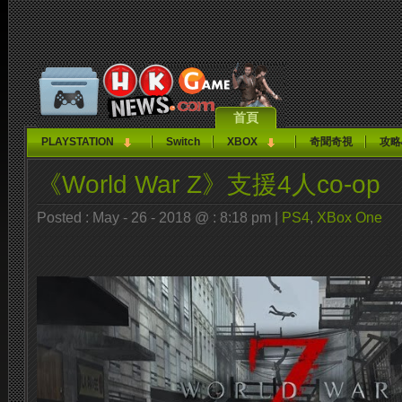
首頁
PLAYSTATION
Switch
XBOX
奇聞奇視
攻略
《World War Z》支援4人co-op
Posted : May - 26 - 2018 @ : 8:18 pm |
PS4
,
XBox One