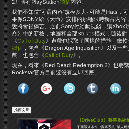
2》將有PlayStation
獨佔
內容。
我們不知道“可選內容”規模多大- 可能是Hats，
果像SONY給《天命》安排的那種限時獨占內容，
說將會很痛苦。之前Sony付給動視錢，讓Xbo
命》中的新槍，地圖和全部Strikes模式，隨後
《
Call of Duty
》遊戲也採取了同樣的措施。微軟
獨佔
，包含《Dragon Age:Inquisition》
戲，也包含《
Call of Duty
》。
現在，看來《Red Dead: Redemption 2
Rockstar官方目前還沒有立即回應。
《DriveClub》賽事系統
下面帶來本作中賽事系統–單人玩