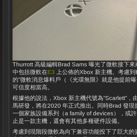
Thurrott 高級編輯Brad Sams 曝光了微軟
中包括微軟在
E3
上公佈的Xbox 新主機。考慮到Br
的”微軟消息爆料戶（《光環無限》就是他提前
可信度相當高。
根據他的說法，Xbox 新主機代號為“Scarlett”，
馬研發，將在2020 年正式推出。同時Brad 發
一個家族設備系列（a family of devices
止是一款主機，還會有其他多種硬件設備。
考慮到現階段微軟為向下兼容功能投下了巨大的資源，“S