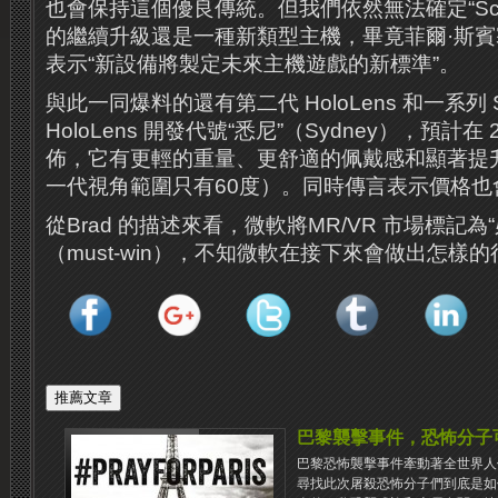
也會保持這個優良傳統。但我們依然無法確定“Scar
的繼續升級還是一種新類型主機，畢竟菲爾·斯賓
表示“新設備將製定未來主機遊戲的新標準”。
與此一同爆料的還有第二代 HoloLens 和一系列 S
HoloLens 開發代號“悉尼”（Sydney），預計在
佈，它有更輕的重量、更舒適的佩戴感和顯著提
一代視角範圍只有60度）。同時傳言表示價格也
從Brad 的描述來看，微軟將MR/VR 市場標記為
（must-win），不知微軟在接下來會做出怎樣
巴黎襲擊事件，恐怖分子
巴黎恐怖襲擊事件牽動著全世界人
尋找此次屠殺恐怖分子們到底是如