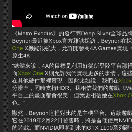
《Metro Exodus》的發行商Deep Silver全球
Beynon最近被Xbox官方雜誌採訪，Beynon
One
X機能很強大，允許開發商4A Games實現《Me
原生4K。
“總體來說，4A的目標是利用好從所登陸平台那
而
Xbox One
X則允許我們實現更多的事情，這
在其他硬件那裡實現。因此比如說，我們在
Xbox
分辨率，同時支持HDR。我相信我們的遊戲《Metr
平台上的畫面都會很美，但我更相信她在
Xbox 
色。”
顯然，Beynon這裡對比的是主機平台。這款遊
它在2019年2月22日發售時，將是首個使用NVID
的遊戲。而NVIDIA即將到來的GTX 1100系列