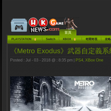
首頁
PLAYSTATION
Switch
XBOX
奇聞奇視
攻略
《Metro Exodus》武器自定
Posted : Jul - 03 - 2018 @ : 8:35 pm |
PS4
,
XBox One