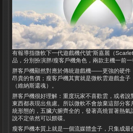
有報導指微軟下一代遊戲機代號“斯嘉麗（Scarle
品，分別扮演胖/瘦客戶機角色，兩款主機一前一後
胖客戶機顯然對應於傳統遊戲機——更強的硬件
昂貴的售價；瘦客戶機其實就是微軟雲遊戲盒子
（維納斯還魂）。
胖客戶機很好理解：重度玩家不喜歡雲，或者說
東西都表現出焦慮。所以微軟不會放棄這部分客
統形態的，五臟六腑齊全的，發著高燒冒著熱氣
說不定依然可以餵碟。
瘦客戶機本質上就是一個流媒體盒子，只集成最