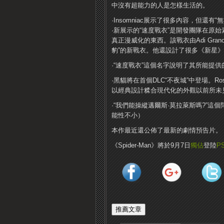
中沒有超能力的人是怎樣生活的。
·Insomniac展示了很多內容，但還有
·新展示的“速度戰衣”是開發團隊在原
真正漫威化的東西。該戰衣由Adi Gran
豹”的新戰衣。他還設計了很多《新星
·“速度戰衣”這個名字說明了其所能提
·黑貓將在首個DLC“不夜城”中登場。R
以經典設計糅合現代化的外觀以前所未
·“我們能操縱邁爾斯·莫拉萊斯嗎?”這
能性不小）
本作最近還公佈了最新的劇情預告片。
《Spider-Man》將於9月7日
獨佔
登陸
P