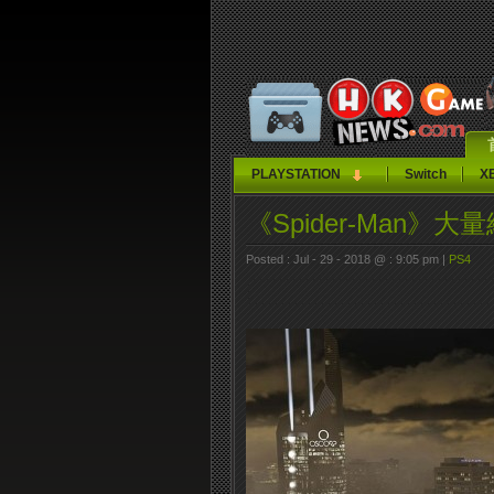
PLAYSTATION
Switch
X
《Spider-Man》
Posted : Jul - 29 - 2018 @ : 9:05 pm |
PS4