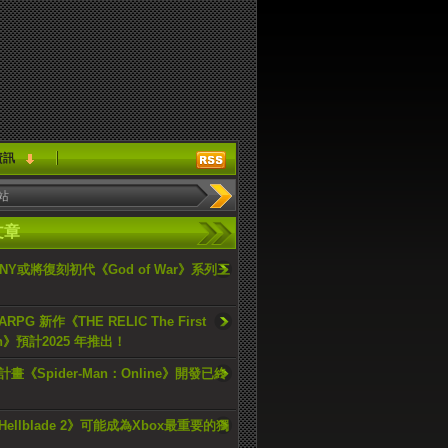
資訊
文章
ONY或將復刻初代《God of War》系列三
PG 新作《THE RELIC The First
an》預計2025 年推出！
畫《Spider-Man：Online》開發已終
ellblade 2》可能成為Xbox最重要的獨