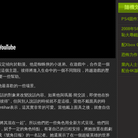
隨機
PS4固件
2008年
恥大辱錯
配Xbox
恐怖力作
 Morales的設定傾向於動漫。他是蜘蛛俠的小迷弟。在遊戲中，合作是一個
業內人士 :
·簡將撐起這個主題。彼得將進入生命中的一個不同階段，跨越遊戲的歷
配合4K
要一些幫助。
景是他最喜歡的一些場景。
說話的對象來改變說話內容。如果他與瑪麗·簡交談，即便他在扮
是彼得”，但與別人說話的時候就不是這樣。當他不戴面具的時
ntihar表示，這其實非常的可愛。當他戴上面具之後，就會自信
然“不怕將其混在一起”。所以他們把一些角色用全新方式呈現。他們回
業，賦予一定的角色特點，有著自己的日程安排，將她放置在戲劇
把她變成《號角日報》的一名記者。她還展示了在一個超級英雄的世界