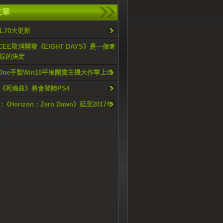
文章
1.70大更新
SCEE取消開發《EIGHT DAYS》是一個奇
誤的決定
 One手掣Win10平板開賣主機大作掌上玩
《死魂曲》將會登陸PS4
《Horizon：Zero Dawn》延至2017年
版