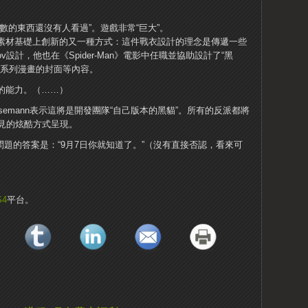
“無數的東西還沒有人看過”。遊戲非常“巨大”。
始素材基礎上創新的又一種方式：這件戰衣設計的理念是傳遞一些
ov設計，他也在《Spider-Man》電影中任職並協助設計了“黑
》系列漫畫的封面等內容。
供的能力。（……）
osemann表示這將是開發團隊“自己版本的黑貓”。所有的反派都將
見的炫酷方式呈現。
個問題的答案是：“9月7日你就知道了。”（沒有直接否認，看來可
S4
平台。