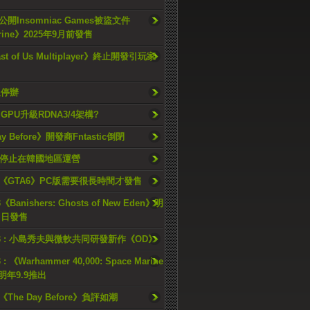
開Insomniac Games被盜文件
rine》2025年9月前發售
ast of Us Multiplayer》終止開發引玩家
久停辦
o GPU升級RDNA3/4架構?
ay Before》開發商Fntastic倒閉
h將停止在韓國地區運營
《GTA6》PC版需要很長時間才發售
《Banishers: Ghosts of New Eden》明
4 日發售
23 : 小島秀夫與微軟共同研發新作《OD》
 : 《Warhammer 40,000: Space Marine
檔明年9.9推出
《The Day Before》負評如潮