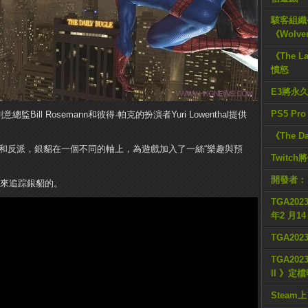
駭客組織公
《Wolve
《The L
憤怒
E3將永
PS5 Pr
意總監Bill Rosemann和彼得·帕克的扮演者Yuri Lowenthal提供
《The D
相比蜘蛛俠和反派，銀貂在一個不同的軸上，為遊戲加入了一絲“樂趣與預
Twitc
開發者：
是來追踪銀貂的。
TGA2023
年2 月1
TGA20
TGA2023
II 》定
Steam上