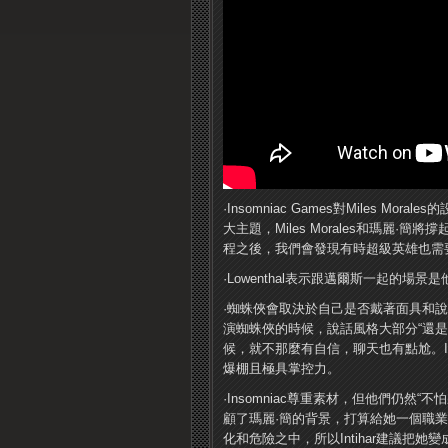
·Insomniac Games對Miles
大主題，Miles Morales和瑪麗
程之後，我們會發現有時超級英雄也需
·Lowenthal表示跟邁爾斯一起的場
·蜘蛛俠會取決於自己是否戴著面具和
演蜘蛛俠的時候，說話風格大部分“還
候，就不那麼有自信，聊天也有點尬。I
爆棚且極具掌控力。
·Insomniac尊重素材，但他們仍
顧了瑪麗·簡的背景，打算給她一個職
化和危險之中，所以Intihar建議