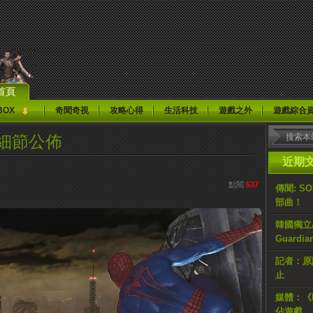
首頁
BOX
奇聞奇視
攻略心得
生活科技
遊戲之外
遊戲綜合
大量細節公佈
近期
點閱
537
傳聞: S
部曲！
韓國獨立AR
Guardi
記者：原計
止
媒體：《H
佔遊戲