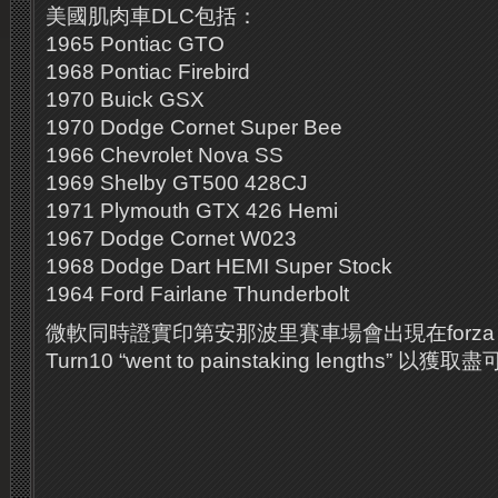
美國肌肉車DLC包括：
1965 Pontiac GTO
1968 Pontiac Firebird
1970 Buick GSX
1970 Dodge Cornet Super Bee
1966 Chevrolet Nova SS
1969 Shelby GT500 428CJ
1971 Plymouth GTX 426 Hemi
1967 Dodge Cornet W023
1968 Dodge Dart HEMI Super Stock
1964 Ford Fairlane Thunderbolt
微軟同時證實印第安那波里賽車場會出現在forza
Turn10 “went to painstaking lengths”