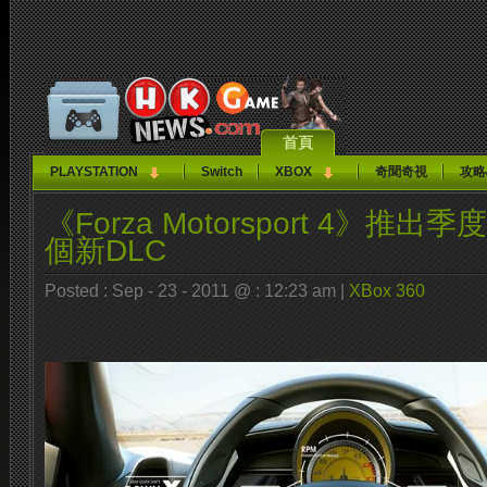
首頁
PLAYSTATION
Switch
XBOX
奇聞奇視
攻略
《Forza Motorsport 4》推
個新DLC
Posted : Sep - 23 - 2011 @ : 12:23 am |
XBox 360