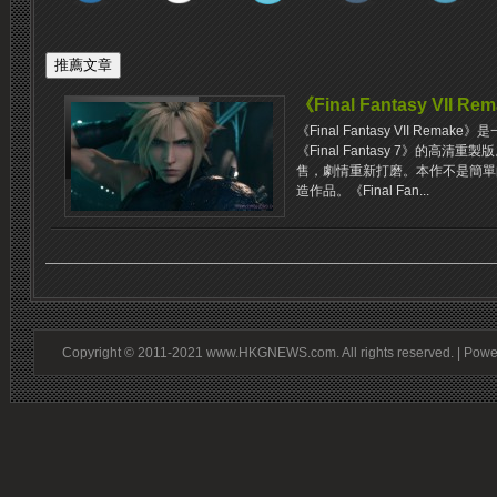
《Final Fantasy VII Re
《Final Fantasy VII Rem
《Final Fantasy 7》的高
售，劇情重新打磨。本作不是簡單
造作品。《Final Fan...
Copyright © 2011-2021 www.HKGNEWS.com. All rights reserved. | Pow