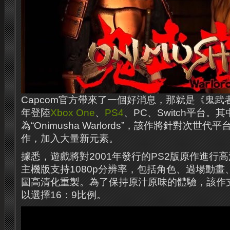
Capcom官方帶來了一個好消息，那就是《鬼
年登陸
Xbox One
、
PS4
、PC、Switch平台。
為“Onimusha Warlords”，該作將針對次世
作，加入大量新元素。
據悉，遊戲將對2001年發行的PS2版原作進行
主機版支持1080p分辨率，包括角色、過場動
圖高清化重製。為了保持原汁原味的體驗，該作支
以選擇16：9比例。