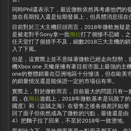
同時Phil還表示了，最近微軟依然再考慮他們的
放在長期投入還是短期發展上，但具體消息現在
目前對於三大主機巨頭而言，2018年微軟無疑
是被老對手Sony拿一批
獨佔
打了個慘不忍睹，之後
任天堂打了個措手不及，細數2018三大主機的銷
入了下風。
但是，這實際上並不意味著微軟已經走向頹勢，
機Xbox one 天蠍座擁有著目前市面上最強的主機性
one的整體銷量在亞洲地區十分慘淡，但在歐美市場
的銷量情況還是能保證一定的市場佔有率。
實際上，對於微軟而言，目前最大的問題只有一
戲，在
獨佔
遊戲上，2018年微軟基本是玩脫了
國度》和《盜賊之海》在發售之後各個差評如潮
回了面子但依然成為了微軟的污點，最後還是由
4》把麵子拉了回來，不至於2018年一敗塗地。
而相比之下，另外倆家更是一點面子都不給，先