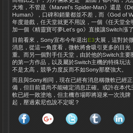
大堆，不管是《Marvel’s Spider-Man》還是《Detr
Human》，口碑和銷量都並不差，而《God of 
年度遊戲，任天堂就更不用說，一個《任天堂全
加一個《精靈寶可夢Let’s go》直接讓Switch
目前看來，Sony宣布今年退出
E3
大展，這對於
消息，從這一角度看，微軟將會吸引更多的目光
重。而另一個對手任天堂，由於他的Switch主
的第一方作品，以及屬於Switch主機的特殊玩
不是太高，競爭力度反而不如Sony那麼強大。
而且與Sony相同，現在已經有消息稱微軟已經
備，但目前還尚不能確定消息正確。或許在本代
軟已經一敗塗地，但主機市場即將迎來一次洗牌
起，壓過索尼也說不定呢？