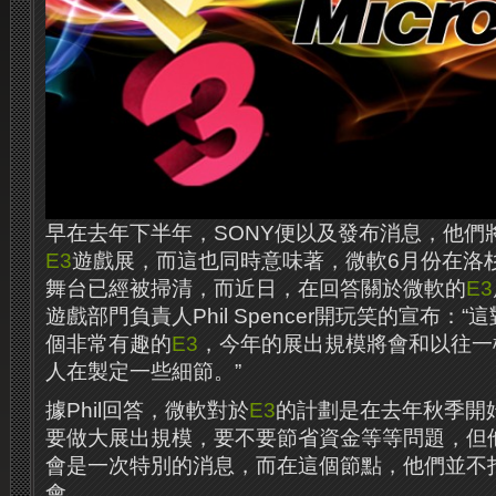
早在去年下半年，SONY便以及發布消息，他們將
E3
遊戲展，而這也同時意味著，微軟6月份在洛杉
舞台已經被掃清，而近日，在回答關於微軟的
E3
遊戲部門負責人Phil Spencer開玩笑的宣布：
個非常有趣的
E3
，今年的展出規模將會和以往一
人在製定一些細節。”
據Phil回答，微軟對於
E3
的計劃是在去年秋季開
要做大展出規模，要不要節省資金等等問題，但
會是一次特別的消息，而在這個節點，他們並不
會。