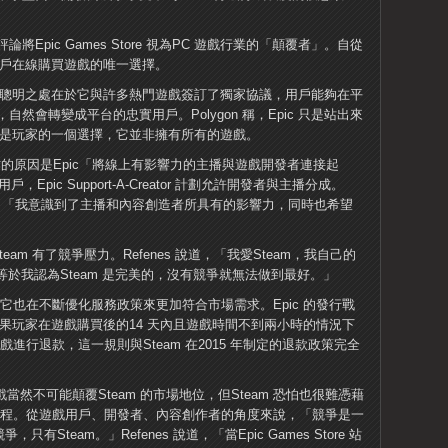
pic Games Store 視為PC 遊戲行業的「顛覆者」。自從
戲用戶在線購買遊戲的唯一選擇。
pic 的聰明之處在於它與許多熱門遊戲簽訂了獨家協議，用戶能夠在平
然會轉變成平台的忠實用戶。Polygon 稱，Epic 只是站出來
 只是玩家的一個選擇，它並非擁有所有的遊戲。
ic 合作的原因是Epic「將線上有影響力的主播與遊戲開發者連接起
，Epic Support-A-Creator 計劃允許開發者與主播分成。
savin 說，「我意識到了主播和內容創造者所具有的影響力，同時也希望
讓Steam 有了競爭壓力。Refenes 說道，「我愛Steam，我自己的
等於我認為Steam 是完美的，沒有競爭就無法做到最好。」
，它也在不斷優化服務政策來更加符合市場需求。Epic 的發行戰
示，現在如果玩家在遊戲購買後的14 天內且遊戲時間不到兩小時的情況下
戲進行退款，這一規則與Steam 在2015 年制定的退款政策完全
遊戲當然不可能顛覆Steam 的市場地位，但Steam 恐怕也很難憑藉
」進程。從遊戲用戶、開發者、內容創作者的角度來說，「競爭是一
Steam。」Refenes 說道，「當Epic Games Store 站