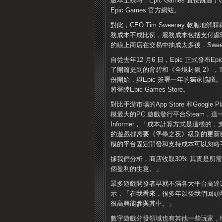
版本上線時，Epic Games 直接跳過了G
Epic Games 官方網站。
對此，CEO Tim Sweeney 乾脆地解釋稱
務成本不成比例，服務成本包括支付處理
的線上商店在交易中抽成太多後，Sweeney
自從去年12 月6 日，Epic 正式發布Ep
了開篇提到的育碧和《全境封鎖 2》，Team M
份開始，與Epic 簽署一年的獨家協議。
將登陸Epic Games Store。
對比手游市場的App Store 和Google
模最大的PC 遊戲發行平台Steam，這
Informer，「成本計算方式是這樣的，
的遊戲都需要《堡壘之夜》級別的更新頻
模的平台固定開發和支持成本可以忽略
據我們分析，商店收取30% 其實是所需要支付
個盈利的生意。」
眾多遊戲開發者早就不滿各大平台高達30% 的
示，「在我看來，很多年以後我們回頭看，Ep
很高興能參與其中。」
數字遊戲分發領域也有其他一些玩家，Humbl