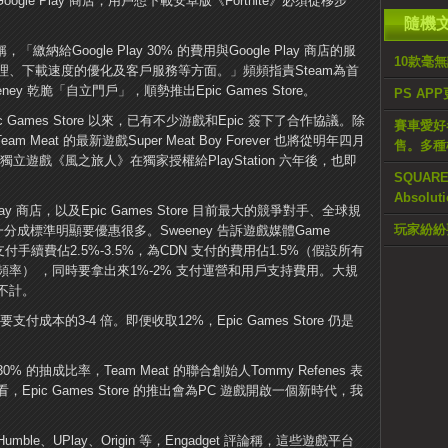
oogle Play 商店，用戶想下載安卓版《Fortnite》必須從移步
隨機
，「繳納給Google Play 30% 的費用與Google Play 商店的服
10款毫無
、下載速度的優化及客戶服務等方面。」頻頻指責Steam為首
 乾脆「自立門戶」，順勢推出Epic Games Store。
PS AP
ic Games Store 以來，已有不少游戲和Epic 簽下了合作協議。除
賽車愛好者
eat 的最新遊戲Super Meat Boy Forever 也將從明年四月
售。多種
獨立遊戲《風之旅人》在獨家授權給PlayStation 六年後，也即
SQUARE
Absol
 Play 商店，以及Epic Games Store 目前最大的競爭對手、全球規
玩家紛紛要求
一分成標準明顯要優惠很多。Sweeney 告訴遊戲媒體Game
支付手續費佔2.5%-3.5%，為CDN 支付的費用佔1.5%（假設所有
率） ，同時要拿出來1%-2% 支付運營和用戶支持費用。大規
不計。
成本的3-4 倍。即便收取12%，Epic Games Store 仍是
抽成比率，Team Meat 的聯合創始人Tommy Refenes 表
ic Games Store 的推出會為PC 遊戲開啟一個新時代，我
e、UPlay、Origin 等，Engadget 評論稱，這些遊戲平台