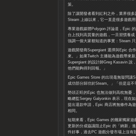
策。
除了讓開發者看到紅利之外，業界很多評論將E
Steam 上線以來，它一直是很多遊
專業遊戲媒體Polygon 評論道，E
台上找到高質量的遊戲，一旦習慣養成，自
強調一個大家都知道的事實：Steam
遊戲開發商Supergiant 選擇與Ep
來。」如果Twitch 主播能為遊戲帶來新用戶
Supergiant 的設計師Greg Ka
他們能夠得到回報。」
Epic Games Store 的出現毫無疑問
成功部分歸功於Steam。」「但是這不
勢頭正旺的Epic 也無法做到高枕無憂
略總監Sergey Galyonkin 表
提出退款申請，Epic 商店將無條件為遊
相同。
短期來看，Epic Games 的幾家獨家
更新的分成協議阻止Epic 的「納新
件好事，過去PC 遊戲分發市場上沒有競爭，只有