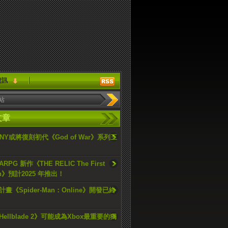
資訊
文章
ONY或將復刻初代《God of War》系列三
PG 新作《THE RELIC The First
an》預計2025 年推出！
畫《Spider-Man：Online》開發已終
ellblade 2》可能成為Xbox最重要的獨