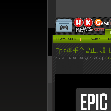
PLAYSTATION
Switch
X
Epic聯手育碧正式對抗
Posted : Feb - 01 - 2019 @ : 10:29 pm |
PC G