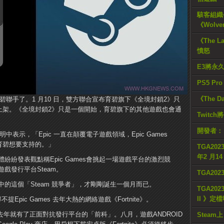
駭客組織公
《Wolve
《The L
憤怒
E3將永
PS5 Pr
《The D
es 與育碧聯手了。1 月10 日，雙方聯合宣布育碧旗下《全境封鎖2》只
mes Store 上架。《全境封鎖2》只是一個開始，育碧旗下的其他遊戲也會通
Twitc
開發者：
在聲明中表示，「Epic 一直在顛覆電子遊戲領域，Epic Games
是育碧想要支持的。」
TGA2023
年2 月1
紛發表觀點稱Epic Games會挑起一場遊戲平台的激烈競
戲發行平台Steam。
TGA20
的這個「Steam 競爭者」，才剛剛誕生一個月而已。
TGA2023
II 》定
得不提Epic Games 去年大熱的網絡遊戲《Fortnite》。
s 去年就有了正面對抗發行平台的「前科」。八月，遊戲ANDROID
Steam上