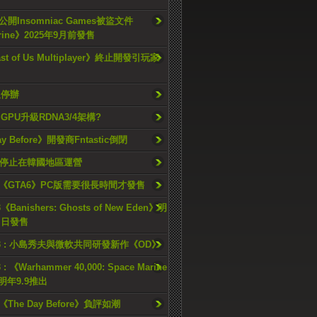
開Insomniac Games被盜文件
rine》2025年9月前發售
ast of Us Multiplayer》終止開發引玩家
久停辦
o GPU升級RDNA3/4架構?
ay Before》開發商Fntastic倒閉
h將停止在韓國地區運營
《GTA6》PC版需要很長時間才發售
《Banishers: Ghosts of New Eden》明
4 日發售
23 : 小島秀夫與微軟共同研發新作《OD》
 : 《Warhammer 40,000: Space Marine
檔明年9.9推出
《The Day Before》負評如潮