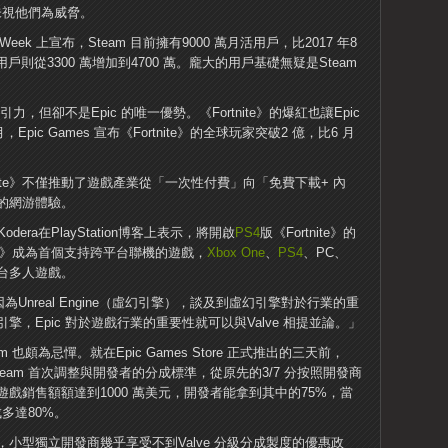
從未視他們為威脅。
es Week 上宣布，Steam 目前擁有9000 萬月活用戶，比2017 年8
用戶則從3300 萬增加到4700 萬。龐大的用戶基礎無疑是Steam
，但卻不是Epic 的唯一優勢。《Fortnite》的爆紅也讓Epic
Epic Games 宣布《Fortnite》的全球玩家突破2 億，比6 月
ortnite》不僅推動了遊戲產業從「一次性付費」向「免費下載+ 內
的網游體驗。
odera在PlayStation博客上表示，將開啟
PS4
版《Fortnite》的
ite》成為首個支持跨平台聯機的遊戲，
Xbox One
、
PS4
、PC、
跨平台多人遊戲。
知是因為Unreal Engine（虛幻引擎），談及到虛幻引擎對於行業的重
引擎，Epic 對於遊戲行業的重要性就可以與Valve 相提並論。」
也頗為忌憚。就在Epic Games Store 正式推出的三天前，
team 首次調整與開發者的分成標準，從原先的3/7 分按照開發商
戲銷售額額達到1000 萬美元，開發者能拿到其中的75%，當
多達80%。
小型獨立開發商幾乎享受不到Valve 分級分成製度的優惠政