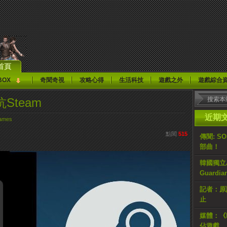
首頁
BOX
奇聞奇視
攻略心得
生活科技
遊戲之外
遊戲綜合
Steam
近期
ames
點閱
515
傳聞: S
部曲！
韓國獨立AR
Guardi
記者：原計
止
媒體：《H
佔遊戲