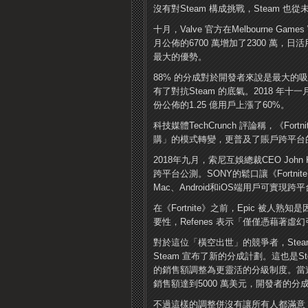
沒有對Steam 構成挑戰，Steam 也
十月，Valve 官方在Melbourne Gam
月公佈的6700 萬增加了2300 萬，日活
最大的優勢。
88% 的分成對於開發者來說是最大的吸引力
有了對抗Steam 的底氣。2018 年十一月，
份公佈的1.25 億用戶上漲了60%。
科技媒體TechCrunch 評論稱，《F
購」的模式轉變，更普及了賬戶跨平台
2018年九月，索尼互娛總裁CEO John K
跨平台公測。SONY的鬆口讓《Fortn
Mac、Android和iOS端用戶可實現
在《Fortnite》之前，Epic 被人熟
要性，Refenes 表示「僅僅憑藉著虛幻
對於這位「橫空出世」的競爭者，Steam 
Steam 宣布了新的分成計劃。這也是S
的銷售額調整為更靈活的分級制度。當遊
銷售額達到5000 萬美元，開發者的分成
不過這樣的調整併沒有讓所有人都滿意，