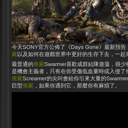
今天SONY官方公佈了《Days Gone》最新
屍
以及如何在遊戲世界中更好的生存下去，一起
最普通的
喪屍
Swarmer喜歡成群結隊遊蕩，很
是機會主義者，只有在你受傷低血量時或入侵了
喪屍
Screamer的尖叫會給你引來大量的Swarme
巨型
喪屍
，如果你遇到它，那麼你有麻煩了。