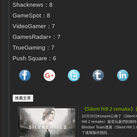
Shacknews：8
GameSpot：8
VideoGamer：7
GamesRadar+：7
TrueGaming：7
Push Square：6
《Silent Hill 2 rema
10月20日Konami公佈了《Silent
Hill 2 remake》最受玩家們的期
Bloober Team透露《Silent H
了後期製作階段。...