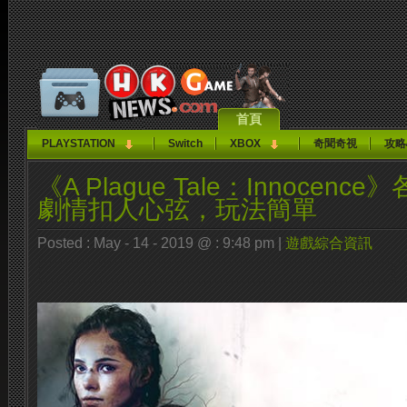
首頁
PLAYSTATION
Switch
XBOX
奇聞奇視
攻略
《A Plague Tale：Innocen
劇情扣人心弦，玩法簡單
Posted : May - 14 - 2019 @ : 9:48 pm |
遊戲綜合資訊