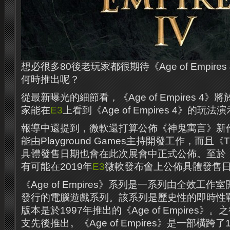
想必很多80後老玩家都很期待《Age of Empir
何時推出呢？
從最新曝光的細節看，《Age of Empires 4》
家能在
E3
上看到《Age of Empires 4》的玩法
報導中還提到，微軟還打算公佈《神鬼寓言》新
能由Playground Games主持開發工作，而且《The 
具體發售日期也會在此次展會中正式公佈。至於《Hal
有可能在2019年
E3
微軟發布會上公佈具體發售
《Age of Empires》系列是一系列由全效工
發行的電腦遊戲系列。該系列是歷史性的即時性
版本是於1997年推出的《Age of Empires》
支先後推出。《Age of Empires》是一部橫跨