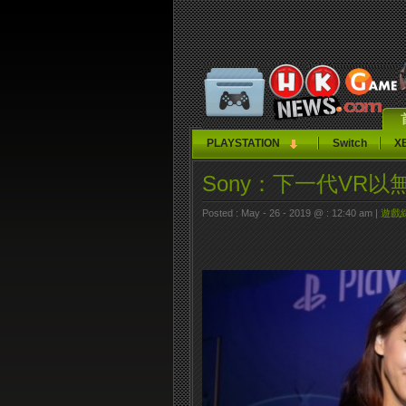
PLAYSTATION
Switch
X
Sony：下一代VR
Posted : May - 26 - 2019 @ : 12:40 am |
遊戲