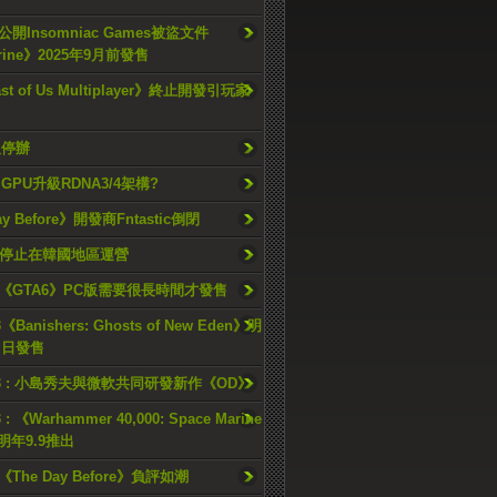
開Insomniac Games被盜文件
rine》2025年9月前發售
ast of Us Multiplayer》終止開發引玩家
久停辦
o GPU升級RDNA3/4架構?
ay Before》開發商Fntastic倒閉
h將停止在韓國地區運營
《GTA6》PC版需要很長時間才發售
《Banishers: Ghosts of New Eden》明
4 日發售
23 : 小島秀夫與微軟共同研發新作《OD》
 : 《Warhammer 40,000: Space Marine
檔明年9.9推出
《The Day Before》負評如潮