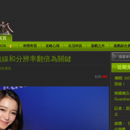
首頁
BOX
奇聞奇視
攻略心得
生活科技
遊戲之外
遊戲綜合
以無線和分辨率翻倍為關鍵
近期
綜合資訊
點閱
605
傳聞: S
部曲！
韓國獨立AR
Guardi
記者：原計
止
媒體：《H
佔遊戲