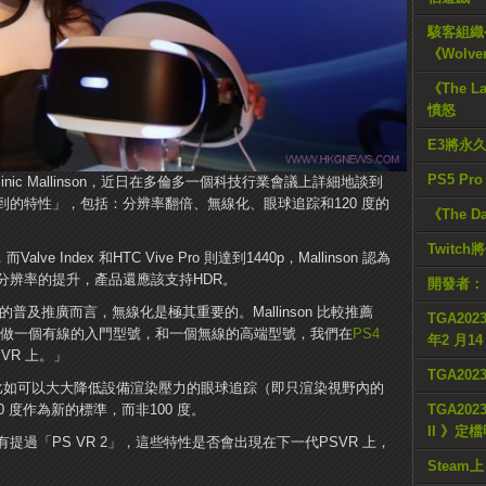
駭客組織公
《Wolve
《The L
憤怒
E3將永
PS5 Pr
nic Mallinson，近日在多倫多一個科技行業會議上詳細地談到
的特性」，包括：分辨率翻倍、無線化、眼球追踪和120 度的
《The D
Twitc
ve Index 和HTC Vive Pro 則達到1440p，Mallinson 認為
分辨率的提升，產品還應該支持HDR。
開發者：
R 的普及推廣而言，無線化是極其重要的。Mallinson 比較推薦
TGA2023
可以做一個有線的入門型號，和一個無線的高端型號，我們在
PS4
年2 月1
VR 上。」
TGA20
特性，比如可以大大降低設備渲染壓力的眼球追踪（即只渲染視野內的
 度作為新的標準，而非100 度。
TGA2023
II 》定
過「PS VR 2」，這些特性是否會出現在下一代PSVR 上，
Steam上