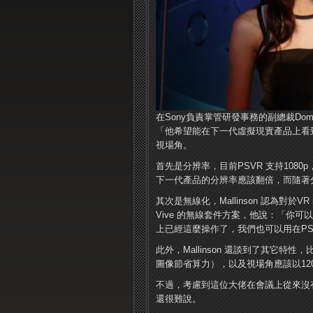
在Sony負責掌管研發事務的副總裁Domi
「他希望能在下一代虛擬現實產品上看到
視場角。
首先是分辨率，目前PSVR 支持1080p，而Val
下一代產品的分辨率應該翻倍，而隨著
其次是無線化，Mallinson 認為對於V
Vive 的無線套件方案，他說：「你
上已經這麼操作了，我們也可以用在PS
此外，Mallinson 還談到了其它
圖像節省算力），以及視場角應該以120
不過，考慮到這位大佬在會議上從來沒有提
還很難說。