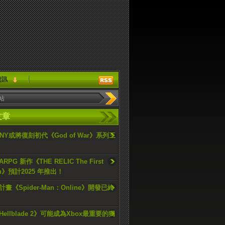
資訊
文章
ONY或將復刻初代《God of War》系列三
PG 新作《THE RELIC The First
an》預計2025 年推出！
畫《Spider-Man：Online》開發已終
ellblade 2》可能成為Xbox最重要的獨