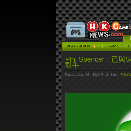
PLAYSTATION
Switch
X
Phil Spencer
對手
Posted : Aug - 03 - 2019 @ : 2:46 pm |
遊戲綜