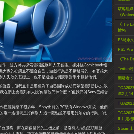
駭客組織公
《Wolve
《The L
憤怒
E3將永
PS5 Pr
《The D
合作，雙方將共探索雲端服務和人工智能。據外媒Comicbook報
Twitc
r表示，主機大戰的心態並不適合自己，遊戲行業是不斷發展的，有著很大
別人失敗的基礎上，也不是通過推倒競爭對手來超越他們。
開發者：
傾聽社區的聲音，但我並非是那種為了自己團隊成功而希望看到別人失敗
TGA2023
我在網上會看到有人說’你幫他們幹什麼？’但我們與Sony已經合
年2 月1
TGA20
ny的合作已經持續了很多年，Sony出貨的PC裝有Windows系統；他們
的唯一途徑就是打倒別人’這一觀點並不適用於如今的行業。”此
TGA2023
II 》定
遊戲的跨平台服務，而在兩個世代的主機之前，是沒有人推動這項服務
Steam上
box的大力推動，跨平台聯機等已經慢慢地成為行業中常見的功