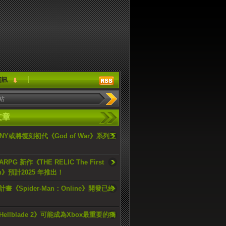
資訊
文章
ONY或將復刻初代《God of War》系列三
PG 新作《THE RELIC The First
an》預計2025 年推出！
畫《Spider-Man：Online》開發已終
ellblade 2》可能成為Xbox最重要的獨