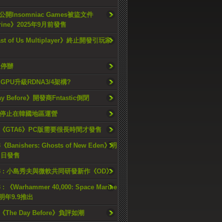
開Insomniac Games被盜文件
rine》2025年9月前發售
ast of Us Multiplayer》終止開發引玩家
久停辦
o GPU升級RDNA3/4架構?
ay Before》開發商Fntastic倒閉
h將停止在韓國地區運營
《GTA6》PC版需要很長時間才發售
《Banishers: Ghosts of New Eden》明
4 日發售
23 : 小島秀夫與微軟共同研發新作《OD》
 : 《Warhammer 40,000: Space Marine
檔明年9.9推出
《The Day Before》負評如潮