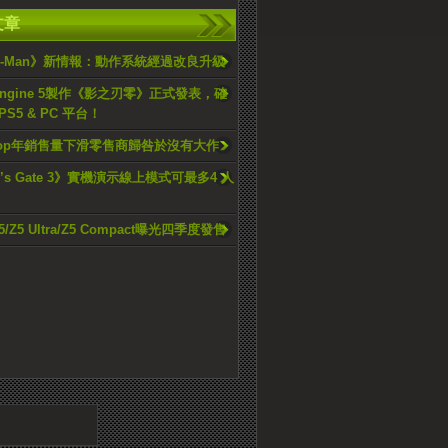
文章
er-Man》新情報：動作系統經過改良升級
l Engine 5製作《影之刃零》正式發表，確
S5 & PC 平台！
Stop年銷售量下滑零售商歸咎於沒有大作
ur’s Gate 3》實機演示線上模式可最多4 人
 Z5/Z5 Ultra/Z5 Compact曝光四季度發售