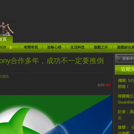
首頁
BOX
奇聞奇視
攻略心得
生活科技
遊戲之外
遊戲綜合
：已與Sony合作多年，成功不一定要推倒
近期
合資訊
傳聞: S
點閱
363
部曲！
韓國獨立AR
Guardi
記者：原計
止
媒體：《H
佔遊戲