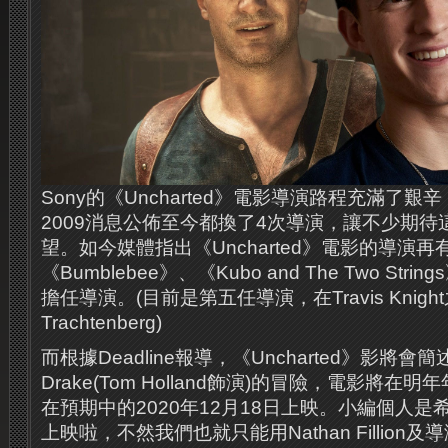
Sony的《Uncharted》電影導演路程充滿了
2009消息公佈至今都換了4次導演，讓不少期
望。如今媒體指出《Uncharted》電影的導演
《Bumblebee》、《Kubo and The Two Strings
擔任導演。(目前是第五任導演，在Travis Knigh
Trachtenberg)
而根據Deadline報導，《Uncharted》影將會簡
Drake(Tom Holland飾演)的冒險，電影將
在預期中的2020年12月18日上映。小編個人
上映啦，不然我們也就只能用Nathan Fillion及導演A