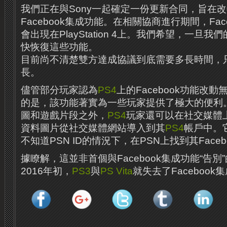
我們正在與Sony一起確定一份更新合同，旨在改善Pl
Facebook集成功能。在相關協商進行期間，Fac
會出現在PlayStation 4上。我們希望，一旦
快恢復這些功能。
目前尚不清楚雙方達成協議到底需要多長時間，
長。
儘管部分玩家認為
PS4
上的Facebook功能改
的是，該功能著實為一些玩家提供了極大的便利
圖和遊戲片段之外，
PS4
玩家還可以在社交媒體
資料圖片從社交媒體網站導入到其
PS4
帳戶中。
不知道PSN ID的情況下，在PSN上找到其Faceb
據瞭解，這並非首個與Facebook集成功能“告別
2016年初，
PS3
與
PS Vita
就失去了Faceboo