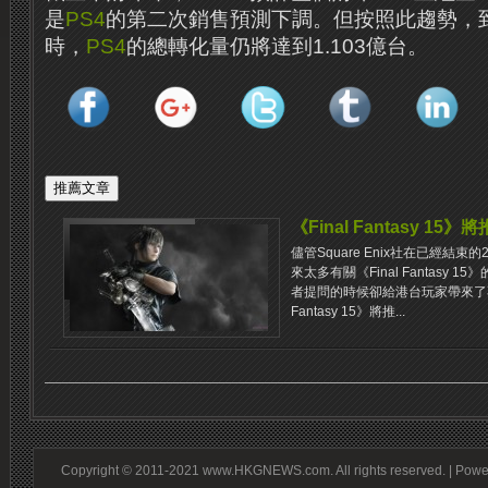
是
PS4
的第二次銷售預測下調。但按照此趨勢，到達
時，
PS4
的總轉化量仍將達到1.103億台。
《Final Fantasy 1
儘管Square Enix社在已經結
來太多有關《Final Fantasy
者提問的時候卻給港台玩家帶來了不
Fantasy 15》將推...
Copyright © 2011-2021 www.HKGNEWS.com. All rights reserved. | Pow