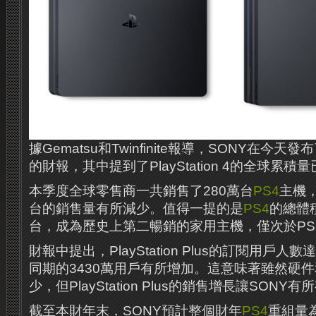
據Gematsu和Twinfinite報導，SONY在今天
的財報，其中提到了PlayStation 4的全球累積量
本季度全球零售商一共銷售了280萬台
PS4
主機，
台的銷售量有所減少。值得一提的是
PS4
的總體積
台，成為歷史上第二暢銷的家用主機，僅次於PS2
財報中提出，PlayStation Plus的訂閱用戶人
同期的3430萬用戶有所增加。這意味著雖然硬
少，但PlayStation Plus的銷售增長讓SONY
截至本財年末，SONY預計整個財年
PS4
重組量為