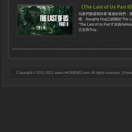
《The Last of Us Pa
玩家們都還期待著“最後的我們：
呢，Naughty Dog已經開始“The La
“The Last of Us Part II”演
己在和Troy...
Copyright © 2011-2021 www.HKGNEWS.com. All rights reserved. | Pow