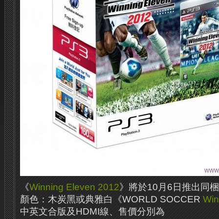
《
Winning Eleven 2012
》將於10月6日推出同
顏色：木炭黑或典雅白
《WORLD SOCCER
Win
中英文合版及HDMI線、售價分別為