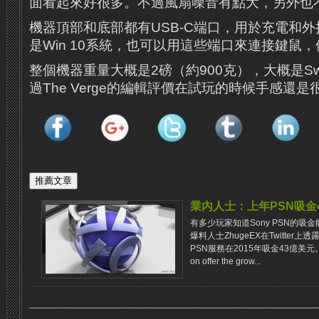
面看起來好很多。不過風扇噪音有點大，另外也
機器頂部和底部都有USB-C端口，用於充電和
是Win 10系統，也可以用這些端口來連接鍵鼠
整個機器重量大概是2磅（約900克），大概是Sw
過The Verge的編輯評價在試玩的時候手感還
業內人士：上年PSN吸金
有多少玩家知道Sony PSN的吸
爆料人士ZhugeEX在Twitter
PSN服務在2015年吸金43億美元。 It's g
on offer the grow...