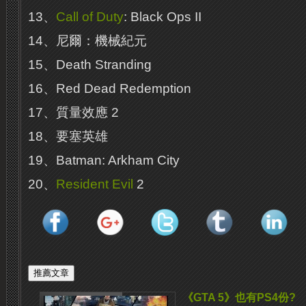
13、
Call of Duty
: Black Ops II
14、尼爾：機械紀元
15、Death Stranding
16、Red Dead Redemption
17、質量效應 2
18、要塞英雄
19、Batman: Arkham City
20、
Resident Evil
2
《GTA 5》也有PS4份?