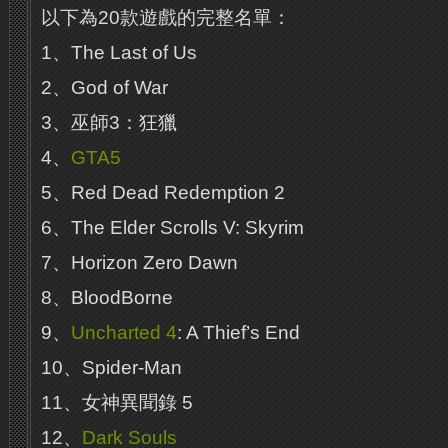
以下為20款遊戲的完整名單：
1、The Last of Us
2、God of War
3、巫師3：狂獵
4、
GTA5
5、Red Dead Redemption 2
6、The Elder Scrolls V: Skyrim
7、Horizon Zero Dawn
8、BloodBorne
9、
Uncharted 4
: A Thief’s End
10、Spider-Man
11、女神異聞錄 5
12、
Dark Souls