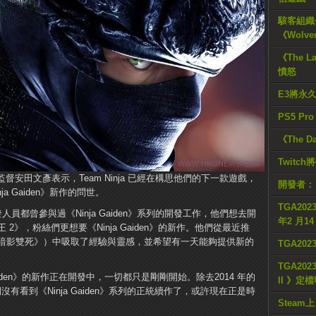
駭客組織公
《Wolve
《The L
憤怒
E3將永
PS5 Pr
《The D
Twitc
督安田文彥表示，Team Ninja 已經在構思他們的下一款​​遊戲，
開發者：
 Gaiden》新作的問世。
TGA2023
員都曾參與過《Ninja Gaiden》系列的開發工作，他們想去開
年2 月1
》，粉絲們更想要《Ninja Gaiden》的新作。他們從最近推
暗影雙死》）中吸取了經驗與靈感，並希望有一天能夠提供新的
TGA20
TGA2023
aiden》的新作正在開發中，一切都只是剛剛開始。除去2014 年的
II 》定
年的時間沒有看到《Ninja Gaiden》系列的正統續作了，或許現在正是時
Steam上