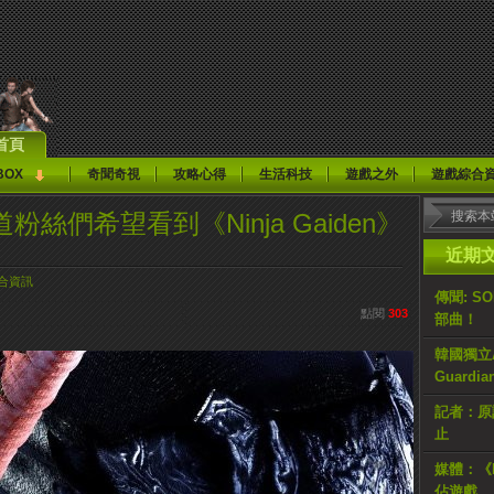
首頁
BOX
奇聞奇視
攻略心得
生活科技
遊戲之外
遊戲綜合
知道粉絲們希望看到《Ninja Gaiden》
近期
合資訊
傳聞: S
點閱
303
部曲！
韓國獨立AR
Guardi
記者：原計
止
媒體：《H
佔遊戲