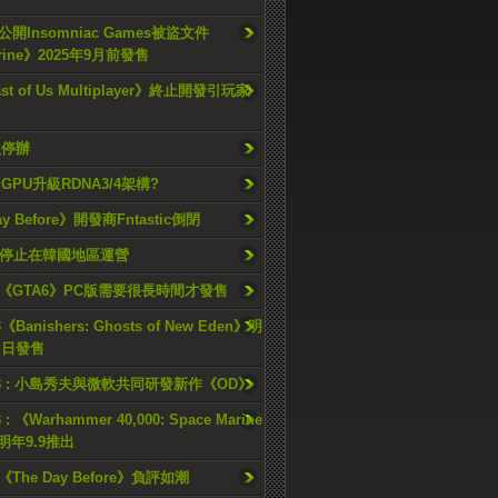
開Insomniac Games被盜文件
rine》2025年9月前發售
ast of Us Multiplayer》終止開發引玩家
久停辦
o GPU升級RDNA3/4架構?
ay Before》開發商Fntastic倒閉
h將停止在韓國地區運營
《GTA6》PC版需要很長時間才發售
《Banishers: Ghosts of New Eden》明
4 日發售
23 : 小島秀夫與微軟共同研發新作《OD》
 : 《Warhammer 40,000: Space Marine
檔明年9.9推出
《The Day Before》負評如潮