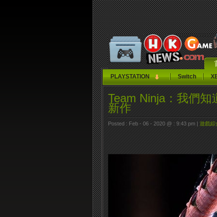
PLAYSTATION
Switch
X
Team Ninja：我們
新作
Posted : Feb - 06 - 2020 @ : 9:43 pm |
遊戲綜