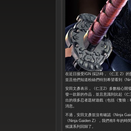
在近日接受IGN 採訪時，《仁王 2》的監
並且他們知道粉絲們特別希望看到《Ninja
安田文彥表示，《仁王2》多數核心開發人
發一款新的作品，並且意識到比起《仁王 2
出的很多忍者題材遊戲（包括《隻狼：
消息。
不過，安田文彥並沒有確認《Ninja G
《Ninja Gaiden Z》，我們有8 
候讓系列回歸了。