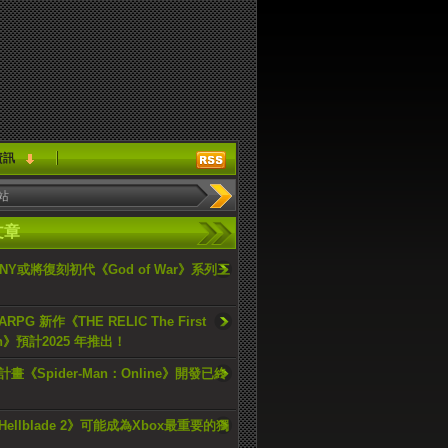
資訊
文章
ONY或將復刻初代《God of War》系列三
PG 新作《THE RELIC The First
an》預計2025 年推出！
畫《Spider-Man：Online》開發已終
ellblade 2》可能成為Xbox最重要的獨