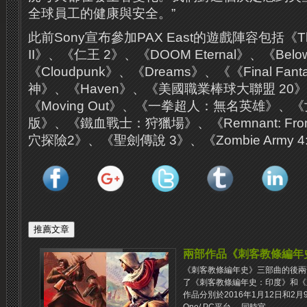
全球員工的健康與安全。”
此前Sony宣布參加PAX East的遊戲陣容包括《The L
II》、《仁王 2》、《DOOM Eternal》、《Bel
《Cloudpunk》、《Dreams》、《《Final Fant
神》、《Haven》、《美國職業棒球大聯盟 20
《Moving Out》、《一拳超人：無名英雄》、
版》、《鐵血戰士：狩獵場》、《Remnant: From 
穴探險2》、《聖劍傳說 3》、《Zombie Army 4:
兩部作品《刺客教條編年
《刺客教條編年史》三部曲的後兩
了《刺客教條編年史：印度》和《
作品分別於2016年1月12日和2月